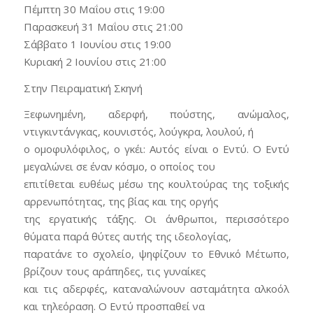
Πέμπτη 30 Μαΐου στις 19:00
Παρασκευή 31 Μαΐου στις 21:00
Σάββατο 1 Ιουνίου στις 19:00
Κυριακή 2 Ιουνίου στις 21:00
Στην Πειραματική Σκηνή
Ξεφω­νημένη, αδερφή, πούστης, ανώμαλος,
ντιγκιντάνγκας, κουνιστός, λούγκρα, λουλού, ή
ο ομοφυλόφιλος, ο γκέι: Αυτός είναι ο Εντύ. Ο Εντύ
μεγαλώνει σε έναν κόσμο, ο οποίος του
επιτίθεται ευθέως μέσω της κουλτούρας της τοξικής
αρρενωπότητας, της βίας και της οργής
της εργατικής τάξης. Οι άνθρωποι, περισσότερο
θύματα παρά θύτες αυτής της ιδεολογίας,
παρατάνε το σχολείο, ψηφίζουν το Εθνικό Μέτωπο,
βρίζουν τους αράπηδες, τις γυναίκες
και τις αδερφές, καταναλώνουν ασταμάτητα αλκοόλ
και τηλεόραση. Ο Εντύ προσπαθεί να