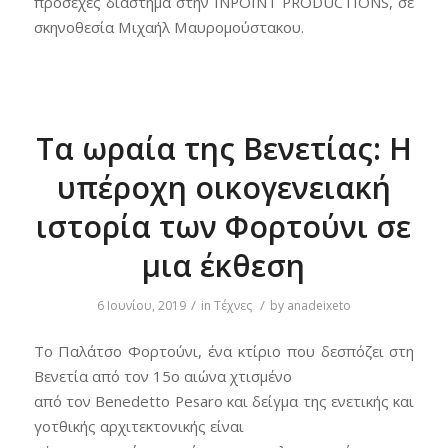
προσεχές διάστημα στην INPOINT PRODUCTIONS, σε
σκηνοθεσία Μιχαήλ Μαυρομούστακου.
Τα ωραία της Βενετίας: Η
υπέροχη οικογενειακή
ιστορία των Φορτούνι σε
μια έκθεση
/
/
6 Ιουνίου, 2019
in
Τέχνες
by
anadeixeto
To Παλάτσο Φορτούνι, ένα κτίριο που δεσπόζει στη
Βενετία από τον 15ο αιώνα χτισμένο
από τον Benedetto Pesaro και δείγμα της ενετικής και
γοτθικής αρχιτεκτονικής είναι