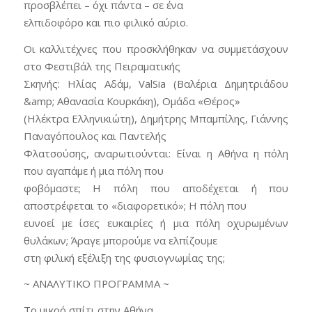
προσβλέπει – όχι πάντα – σε ένα
ελπιδοφόρο και πιο φιλικό αύριο.
Οι καλλιτέχνες που προσκλήθηκαν να συμμετάσχουν
στο Φεστιβάλ της Πειραματικής
Σκηνής: Ηλίας Αδάμ, ValSia (Βαλέρια Δημητριάδου
&amp; Αθανασία Κουρκάκη), Ομάδα «Θέρος»
(Ηλέκτρα Ελληνικιώτη), Δημήτρης Μπαμπίλης, Γιάννης
Παναγόπουλος και Παντελής
Φλατσούσης, αναρωτιούνται: Είναι η Αθήνα η πόλη
που αγαπάμε ή μια πόλη που
φοβόμαστε; Η πόλη που αποδέχεται ή που
αποστρέφεται το «διαφορετικό»; Η πόλη που
ευνοεί με ίσες ευκαιρίες ή μια πόλη οχυρωμένων
θυλάκων; Άραγε μπορούμε να ελπίζουμε
στη φιλική εξέλιξη της φυσιογνωμίας της;
~ ΑΝΑΛΥΤΙΚΟ ΠΡΟΓΡΑΜΜΑ ~
Το μικρό σπίτι στην Αθήνα