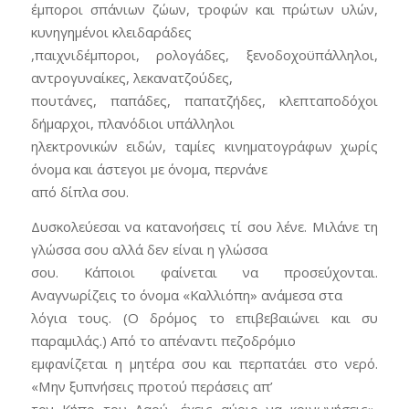
έμποροι σπάνιων ζώων, τροφών και πρώτων υλών,
κυνηγημένοι κλειδαράδες
,παιχνιδέμποροι, ρολογάδες, ξενοδοχοϋπάλληλοι,
αντρογυναίκες, λεκανατζούδες,
πουτάνες, παπάδες, παπατζήδες, κλεπταποδόχοι
δήμαρχοι, πλανόδιοι υπάλληλοι
ηλεκτρονικών ειδών, ταμίες κινηματογράφων χωρίς
όνομα και άστεγοι με όνομα, περνάνε
από δίπλα σου.
Δυσκολεύεσαι να κατανοήσεις τί σου λένε. Μιλάνε τη
γλώσσα σου αλλά δεν είναι η γλώσσα
σου. Κάποιοι φαίνεται να προσεύχονται.
Αναγνωρίζεις το όνομα «Καλλιόπη» ανάμεσα στα
λόγια τους. (Ο δρόμος το επιβεβαιώνει και συ
παραμιλάς.) Από το απέναντι πεζοδρόμιο
εμφανίζεται η μητέρα σου και περπατάει στο νερό.
«Μην ξυπνήσεις προτού περάσεις απ’
τον Κήπο του Λαού, έχεις αύριο να κοινωνήσεις».