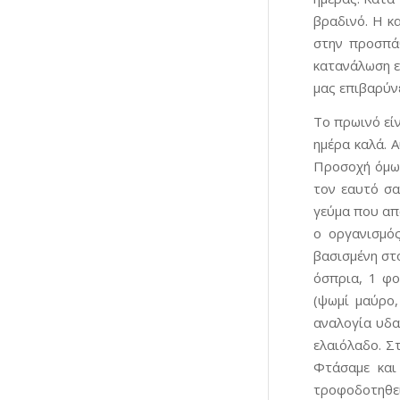
βραδινό. Η κ
στην προσπά
κατανάλωση ε
μας επιβαρύνε
Το πρωινό είν
ημέρα καλά. 
Προσοχή όμως
τον εαυτό σα
γεύμα που απ
ο οργανισμός
βασισμένη στ
όσπρια, 1 φο
(ψωμί μαύρο,
αναλογία υδα
ελαιόλαδο. Σ
Φτάσαμε και
τροφοδοτηθεί