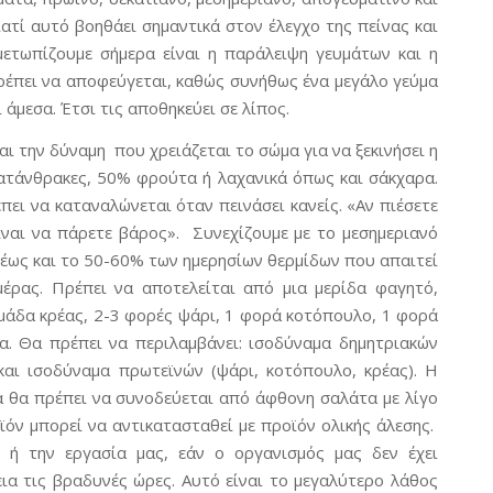
ατί αυτό βοηθάει σημαντικά στον έλεγχο της πείνας και
τωπίζουμε σήμερα είναι η παράλειψη γευμάτων και η
πρέπει να αποφεύγεται, καθώς συνήθως ένα μεγάλο γεύμα
άμεσα. Έτσι τις αποθηκεύει σε λίπος.
και την δύναμη που χρειάζεται το σώμα για να ξεκινήσει η
ατάνθρακες, 50% φρούτα ή λαχανικά όπως και σάκχαρα.
ει να καταναλώνεται όταν πεινάσει κανείς. «Αν πιέσετε
ίναι να πάρετε βάρος». Συνεχίζουμε με το μεσημεριανό
έως και το 50-60% των ημερησίων θερμίδων που απαιτεί
έρας. Πρέπει να αποτελείται από μια μερίδα φαγητό,
μάδα κρέας, 2-3 φορές ψάρι, 1 φορά κοτόπουλο, 1 φορά
α. Θα πρέπει να περιλαμβάνει: ισοδύναμα δημητριακών
 και ισοδύναμα πρωτεϊνών (ψάρι, κοτόπουλο, κρέας). Η
α θα πρέπει να συνοδεύεται από άφθονη σαλάτα με λίγο
ϊόν μπορεί να αντικατασταθεί με προϊόν ολικής άλεσης.
 ή την εργασία μας, εάν ο οργανισμός μας δεν έχει
εια τις βραδυνές ώρες. Αυτό είναι το μεγαλύτερο λάθος