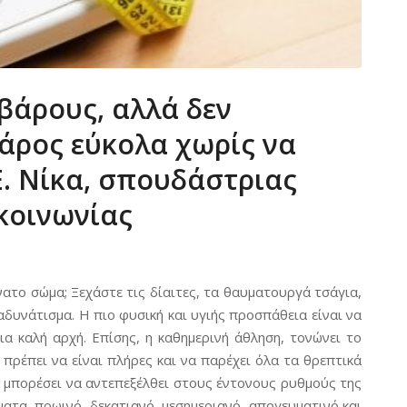
βάρους, αλλά δεν
βάρος εύκολα χωρίς να
Ε. Νίκα, σπουδάστριας
κοινωνίας
ύνατο σώμα; Ξεχάστε τις δίαιτες, τα θαυματουργά τσάγια,
δυνάτισμα. Η πιο φυσική και υγιής προσπάθεια είναι να
α καλή αρχή. Επίσης, η καθημερινή άθληση, τονώνει το
πρέπει να είναι πλήρες και να παρέχει όλα τα θρεπτικά
να μπορέσει να αντεπεξέλθει στους έντονους ρυθμούς της
ύματα, πρωινό, δεκατιανό, μεσημεριανό, απογευματινό και