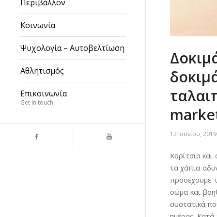
Περιβάλλον
Κοινωνία
Ψυχολογία – Αυτοβελτίωση
Δοκιμ
Αθλητισμός
δοκιμά
ταλαιπ
Επικοινωνία
Get in touch
marke
12 Ιουνίου, 2019
Κορίτσια και 
τα χάπια αδυ
προσέχουμε τ
σώμα και βοη
συστατικά που
ημέρας. Κατά 