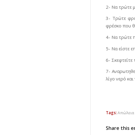
2- Να τρώτε μ
3- Τρώτε φρο
φρέσκο που θ
4- Να τρώτε π
5- Να είστε ε
6- Σκεφτείτε 
7- Αναρωτηθεί
λίγο νερό και
Tags:
Απώλεια
Share this e