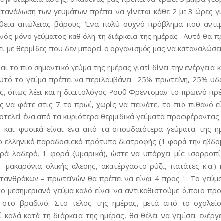
ατανάλωση των γευμάτων πρέπει να γίνεται κάθε 2 με 3 ώρες γι
θεια απώλειας βάρους. Ένα πολύ συχνό πρόβλημα που αντιμε
νός μόνο γεύματος καθ όλη τη διάρκεια της ημέρας . Αυτό θα 
ι με θερμίδες που δεν μπορεί ο οργανισμός μας να καταναλώσει 
αι το πιο σημαντικό γεύμα της ημέρας γιατί δίνει την ενέργεια 
Αυτό το γεύμα πρέπει να περιλαμβάνει 25% πρωτεΐνη, 25% υδ
, όπως λέει και η διαιτολόγος Ρουθ Φρέντσμαν το πρωινό πρέπ
ς να φάτε στις 7 το πρωί, χωρίς να πεινάτε, το πιο πιθανό ε
οτελεί ένα από τα κυριότερα θερμιδικά γεύματα προσφέροντας 
 και φυσικά είναι ένα από τα σπουδαιότερα γεύματα της ημ
ο ελληνικό παραδοσιακό πρότυπο διατροφής (1 φορά την εβδο
ρά λαδερό, 1 φορά ζυμαρικά), ώστε να υπάρχει μία ισορροπί
 μακαρόνια ολικής άλεσης, ακατέργαστο ρύζι, πατάτες κ.α.)
τανθράκων – πρωτεϊνών θα πρέπει να είναι 4 προς 1. Το γεύμ
το μεσημεριανό γεύμα καλό είναι να αντικαθιστούμε ό,ποιο προ
 στο βραδινό. Στο τέλος της ημέρας, μετά από το σχολείο
 καλά κατά τη διάρκεια της ημέρας, θα θέλει να γεμίσει ενέργ