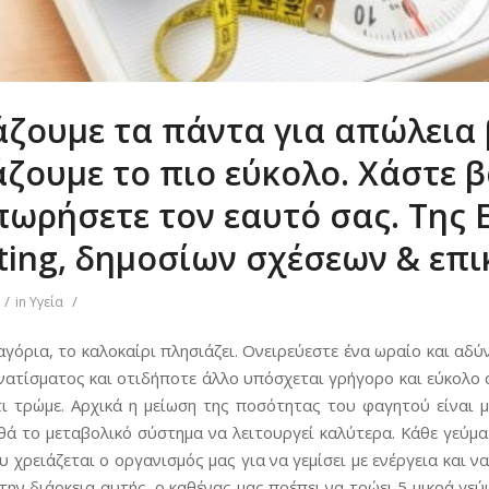
άζουμε τα πάντα για απώλεια 
ζουμε το πιο εύκολο. Χάστε 
ωρήσετε τον εαυτό σας. Της 
ting, δημοσίων σχέσεων & επι
/
/
in
Υγεία
αγόρια, το καλοκαίρι πλησιάζει. Ονειρεύεστε ένα ωραίο και αδ
νατίσματος και οτιδήποτε άλλο υπόσχεται γρήγορο και εύκολο α
ι τρώμε. Αρχικά η μείωση της ποσότητας του φαγητού είναι μι
θά το μεταβολικό σύστημα να λειτουργεί καλύτερα. Κάθε γεύμα 
 χρειάζεται ο οργανισμός μας για να γεμίσει με ενέργεια και 
την διάρκεια αυτής, ο καθένας μας πρέπει να τρώει 5 μικρά γε