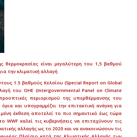
ης
θερμοκρασίας
είναι
μεγαλύτερη
του
1,5
βαθμού
για
την
κλιματική
αλλαγή
στους
1.5
βαθμού
ς
Κελσίου
(Special Report on Global
λαγή
του
ΟΗΕ
(Intergovernmental Panel on Climate
προοπτικές
περιορισμού
της
υπερθέρμανσης
το
υ
ά
όρια
και
υπογραμμίζει
την
επιτακτική
ανάγκη
για
ιμένη
έκθεση
αποτελεί
το
πιο
σημαντικό
έως
τώρα
το
WWF
καλεί
τις
κυβερνήσεις
να
επιταχύνουν
τις
ματικής
αλλαγής
ως
το
2020
και
να
ανακοινώσουν
τις
φωνίας
Πλαίσιο
κατά
της
Κλιματικής
Αλλαγής
των