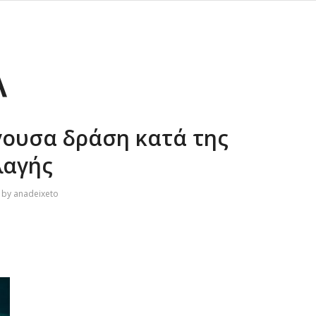
Α
γουσα δράση κατά της
λαγής
by
anadeixeto