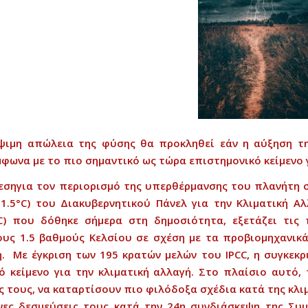
ψιμη
απώλεια
της
φύσης
θα
προκληθεί
εάν
η
αύξηση
τ
μ
φωνα
με
το
πιο
σημαντικό
ως
τώρα
επιστημονικό
κείμενο
εση
για
τον
περι
ορισμό
της
υπερθέρμανσης
του
πλανήτη
1.5
°
C)
του
Διακυβερνητικού
Πάνελ
για
την
Κλιματική
Αλ
CC)
που
δόθηκε
σήμερα
στη
δημοσιότητα
,
εξετάζει
τις
ους
1.5
βαθμούς
Κελσίου
σε
σχέση
με
τα
προβιομηχανικ
η
.
Με
έγκριση
των
195
κρατών
μελών
του
IPCC,
η
συγκεκρ
ό
κείμενο
για
την
κλιματική
αλλαγή
.
Στο
πλαίσιο
αυτό
,
ς
τους
,
να
καταρτίσουν
πιο
φιλόδοξα
σχέδια
κατά
της
κλι
νες
δεσμεύσεις
τους
κατ
ά
την
24
η
συνδιάσκεψη
της
Συμ