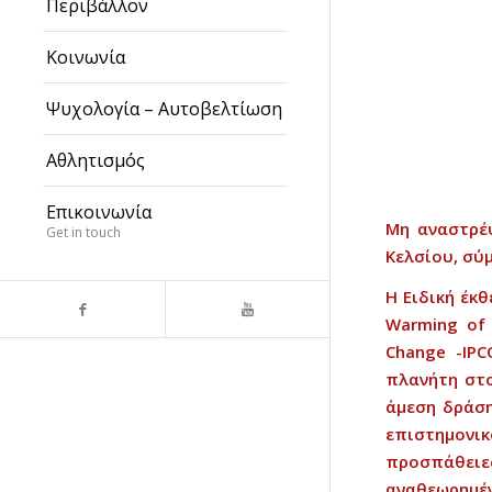
Περιβάλλον
Κοινωνία
Ψυχολογία – Αυτοβελτίωση
Αθλητισμός
Επικοινωνία
Μη
αναστρέ
Get in touch
Κελσίου
,
σύ
Η
Ειδική
έκθ
Warming of 
Change -IP
πλανήτη
στ
άμεση
δράσ
επιστημονικ
προσπάθειε
αναθεωρημέ