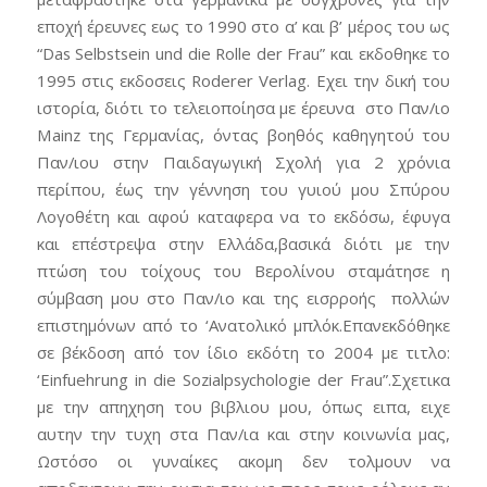
εποχή έρευνες εως το 1990 στο α’ και β’ μέρος του ως
“Das Selbstsein und die Rolle der Frau” και εκδοθηκε το
1995 στις εκδοσεις Roderer Verlag. Εχει την δική του
ιστορία, διότι το τελειοποίησα με έρευνα στο Παν/ιο
Mainz της Γερμανίας, όντας βοηθός καθηγητού του
Παν/ιου στην Παιδαγωγική Σχολή για 2 χρόνια
περίπου, έως την γέννηση του γυιού μου Σπύρου
Λογοθέτη και αφού καταφερα να το εκδόσω, έφυγα
και επέστρεψα στην Ελλάδα,βασικά διότι με την
πτώση του τοίχους του Βερολίνου σταμάτησε η
σύμβαση μου στο Παν/ιο και της εισρροής πολλών
επιστημόνων από το ‘Ανατολικό μπλόκ.Επανεκδόθηκε
σε β΄εκδοση από τον ίδιο εκδότη το 2004 με τιτλο:
‘Einfuehrung in die Sozialpsychologie der Frau”.Σχετικα
με την απηχηση του βιβλιου μου, όπως ειπα, ειχε
αυτην την τυχη στα Παν/ια και στην κοινωνία μας,
Ωστόσο οι γυναίκες ακομη δεν τολμουν να