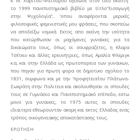
κ. Μ. Χαρίτου-Φατούρου εξέδωσε στον ίδιο εκδότη
το 1999 πανεπιστημιακό βιβλίο με τίτλο”Εισαγωγή
στην Ψυχολογία”, ‘οπου αναφέρονται μερικές
φιλοσοφικές φεμινιστικές μου φράσεις, που σκοπεύω
να αποδείξω νομικά. Εκτος απο εκείνη την ισότητα
που κατώρθωσαν οι μαχόμενες γυναίκες για τα
δικαιώματα τους, όπως οι σουφραζετες, η Κλαρα
Τσέτκιν και άλλες ερευνήτριες, όπως Αμαλία Φλεμιγκ
κ.α, και στην Ελλάδα ως πρωτοπορεια των γυναικων,
που πηγαν για πρωτη φορα σε δημοτικο σχολειο το
1831, συμφωνα και με την ‘προφητεια΄του Πλάτωνα-
Σωκράτη στην Πολιτεια και ακολουθησαν οι σπουδες
τους σε Γυμνάσιο και Πανεπιστημιακό επίπεδο, εστω
μονο για γυναικες, το 1975 αυτες οι σπουδες
ιδιαιτερα εθεωρουνταν ακομη και εκτος Ελλαδας ενας
τρόπος οικογενειακης αποκατάστασης τους.
ΕΡΩΤΗΣΗ