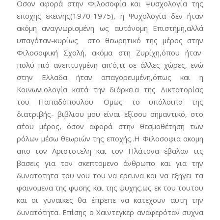
Οσον αφορά στην Φιλοσοφία και Ψυσχολογία της
εποχης εκεινης(1970-1975), η Ψυχολογία δεν ήταν
ακόμη αναγνωρισμένη ως αυτόνομη Επιστήμη,αλλά
υπαγόταν-κυρίως στο θεωρητικό της μέρος στην
Φιλοσοφική Σχολή, ακόμα στη Ζυρίχη,όπου ήταν
πολύ πιό ανεπτυγμένη απ’ό,τι σε άλλες χώρες, ενώ
στην Ελλαδα ήταν απαγορευμένη,όπως και η
Κοινωνιολογία κατά την διάρκεια της Δικτατορίας
του Παπαδόπουλου. Ομως το υπόλοιπο της
διατριβής- βιβλιου μου είναι εξίσου σημαντικό, στο
α΄του μέρος, όσον αφορά στην θεσμοθέτηση των
ρόλων μέσω θεωριών της εποχής..Η Φιλοσοφια ακομη
απο τον Αριστοτελη και τον Πλάτονα έβαλαν τις
βασεις για τον σκεπτομενο άνθρωπο και για την
δυνατοτητα του νου του να ερευνα και να εξηγει τα
φαινομενα της φυσης και της ψυχης.ως εκ του τουτου
και οι γυναικες θα έπρεπε να κατεχουν αυτη την
δυνατότητα. Επίσης ο Χαιντεγκερ αναφερόταν συχνα