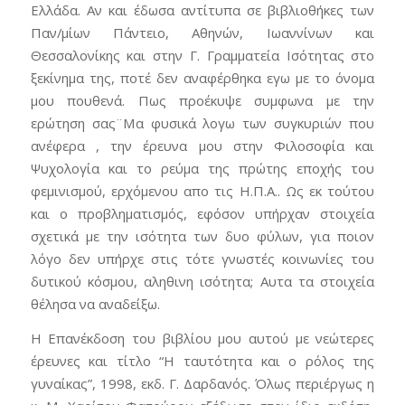
Ελλάδα. Αν και έδωσα αντίτυπα σε βιβλιοθήκες των
Παν/μίων Πάντειο, Αθηνών, Ιωαννίνων και
Θεσσαλονίκης και στην Γ. Γραμματεία Ισότητας στο
ξεκίνημα της, ποτέ δεν αναφέρθηκα εγω με το όνομα
μου πουθενά. Πως προέκυψε συμφωνα με την
ερώτηση σας¨Μα φυσικά λογω των συγκυριών που
ανέφερα , την έρευνα μου στην Φιλοσοφία και
Ψυχολογία και το ρεύμα της πρώτης εποχής του
φεμινισμού, ερχόμενου απο τις Η.Π.Α.. Ως εκ τούτου
και ο προβληματισμός, εφόσον υπήρχαν στοιχεία
σχετικά με την ισότητα των δυο φύλων, για ποιον
λόγο δεν υπήρχε στις τότε γνωστές κοινωνίες του
δυτικού κόσμου, αληθινη ισότητα; Αυτα τα στοιχεία
θέλησα να αναδείξω.
Η Επανέκδοση του βιβλίου μου αυτού με νεώτερες
έρευνες και τίτλο “Η ταυτότητα και ο ρόλος της
γυναίκας”, 1998, εκδ. Γ. Δαρδανός. Όλως περιέργως η