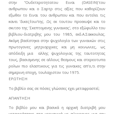
στην “Ουδετεροτητατου Ειναι (DASEIN)’του
ανθρωπου και ο Σαρτρ στις αξίες που καθορίζουν
εξωθεν το Ειναι του ανθρωπου και που εντελει τις
κανει ‘δικες΄του/της. Ως εκ τουτου προεκυψε και το
σκιτσο της ‘Σκεπτομενης γυναικας’, στο εξώφυλλο του
βιβλιου-διατριβης μου του 1985, εκδ.Α.Σακκουλας.
Ακόμη βασίστηκα στην ψυχολογία των γυναικών στις
πρωτογονες μητριαρχικες και μη κοινωνιες, ως
απόδειξη μια αλλης ψυχολογιας της ταυτοτητας
τους, βασισμενης σε αλλους θεσμους και στερεοτυπα
ρολων πιο ελαστικους για τις γυναικες απ’ο,τι στην
σημερινη εποχη, τουλαχιστον του 1975.
ΕΡΩΤΗΣΗ
Το βιβλίο σας σε πόσες γλώσσες εχει μεταφραστεί;
ΑΠΑΝΤΗΣΗ
Το βιβλίο μου και βασικά η αρχική διατριβή μου
μεταφράστηκε στα γερμανικά με σύγχρονες για την