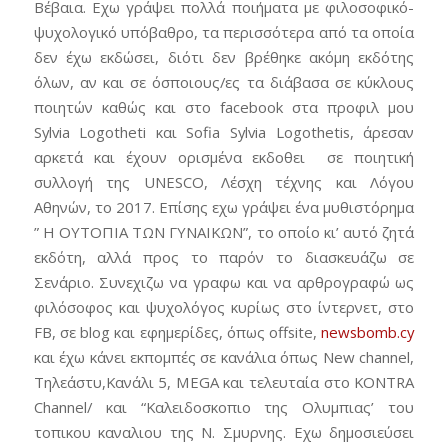
Βέβαια. Εχω γράψει πολλά ποιήματα με φιλοσοφικό-
ψυχολογικό υπόβαθρο, τα περισσότερα από τα οποία
δεν έχω εκδώσει, διότι δεν βρέθηκε ακόμη εκδότης
όλων, αν και σε όσποιους/ες τα διάβασα σε κύκλους
ποιητών καθώς και στο facebook στα προφιλ μου
Sylvia Logotheti και Sofia Sylvia Logothetis, άρεσαν
αρκετά και έχουν ορισμένα εκδοθει σε ποιητική
συλλογή της UNESCO, Λέσχη τέχνης και Λόγου
Αθηνών, το 2017. Επίσης εχω γράψει ένα μυθιστόρημα
” Η ΟΥΤΟΠΙΑ ΤΩΝ ΓΥΝΑΙΚΩΝ”, το οποίο κι’ αυτό ζητά
εκδότη, αλλά προς το παρόν το διασκευάζω σε
Σενάριο. Συνεχιζω να γραφω και να αρθρογραφώ ως
φιλόσοφος και ψυχολόγος κυρίως στο ίντερνετ, στο
FB, σε blog και εφημερίδες, όπως offsite,
newsbomb.cy
και έχω κάνει εκπομπές σε κανάλια όπως Νew channel,
Τηλεάστυ,Κανάλι 5, MEGA και τελευταία στο KONTRA
Channel/ και “Καλειδοσκοπιο της Ολυμπιας’ του
τοπικου καναλιου της Ν. Σμυρνης. Εχω δημοσιεύσει