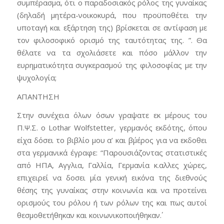
συμπέρασμα, ότι ο παραδοσιακός ρόλος της γυναίκας
(δηλαδή μητέρα-νοικοκυρά, που προϋποθέτει την
υποταγή και εξάρτηση της) βρίσκεται σε αντίφαση με
τον φιλοσοφικό ορισμό της ταυτότητας της. ”. Θα
θέλατε να τα σχολιάσετε και πόσο μάλλον την
ευρηματικότητα συγκερασμού της φιλοσοφίας με την
ψυχολογία;
ΑΠΑΝΤΗΣΗ
Στην συνέχεια όλων όσων γραψατε εκ μέρους του
Π.Ψ.Σ. ο Lothar Wolfstetter, γερμανός εκδότης, όπου
είχα δόσει το βιβλίο μου α’ και β΄μέρος για να εκδοθει
στα γερμανικά έγραφε: “Παρουσιάζοντας στατιστικές
από ΗΠΑ, Αγγλια, Γαλλία, Γερμανία κ.αλλες χώρες,
επιχειρεί να δοσει μία γενική εικόνα της διεθνούς
θέσης της γυναίκας στην κοινωνία και να προτείνει
ορισμούς του ρόλου ή των ρόλων της και πως αυτοί
θεσμοθετήθηκαν και κοινωνικοποιήθηκαν΄.