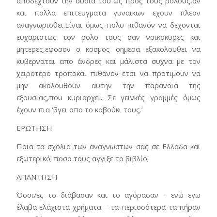
αποδεχτουν την ουσια του ως προς τους ρόλους,αν
και πολλα επιτευγματα γυναικων εχουν πλεον
αναγνωρισθει.Είναι όμως πολυ πιθανόν να δεχονται
ευχαριστως τον ρολο τους σαν νοικοκυρες και
μητερες,εφοσον ο κοσμος σημερα εξακολουθει να
κυβερναται απο άνδρες και μάλιστα συχνα με τον
χειροτερο τροποκαι πιθανον ετσι να προτιμουν να
μην ακολουθουν αυτην την παρανοια της
εξουσιας,που κυριαρχει. Σε γεινκές γραμμές όμως
έχουν πια ‘βγει απο το καβούκι τους.’
ΕΡΩΤΗΣΗ
Ποια τα σχολια των αναγνωστων σας σε Ελλαδα και
εξωτερικό; ποσο τους αγγιξε το βιβλίο;
ΑΠΑΝΤΗΣΗ
Όσοι/ες το διάβασαν και το αγόρασαν – ενώ εγω
έλαβα ελάχιστα χρήματα – τα περισσότερα τα πήραν