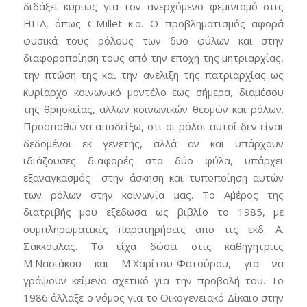
διδάξει κυριως για τον ανερχόμενο φεμινισμό στις
ΗΠΑ, όπως C.Millet κ.α. O προβληματισμός αφορά
φυσικά τους ρόλους των δυο φύλων και στην
διαφοροποίηση τους από την εποχή της μητριαρχίας,
την πτώση της και την ανέλιξη της πατριαρχίας ως
κυρίαρχο κοινωνικό μοντέλο έως σήμερα, διαμέσου
της θρησκείας, αλλων κοινωνικών θεσμών και ρόλων.
Προσπαθώ να αποδείξω, οτι οι ρόλοι αυτοί δεν είναι
δεδομένοι εκ γενετής, αλλά αν και υπάρχουν
ιδιάζουσες διαφορές στα δύο φύλα, υπάρχει
εξαναγκασμός στην άσκηση και τυποποίηση αυτών
των ρόλων στην κοινωνία μας. Το Α΄μέρος της
διατριβής μου εξέδωσα ως βιβλίο το 1985, με
συμπληρωματικές παρατηρήσεις απο τις εκδ. Α.
Σακκουλας. Το είχα δώσει στις καθηγητριες
Μ.Νασιάκου και Μ.Χαρίτου-Φατούρου, για να
γράψουν κείμενο σχετικό για την προβολή του. Το
1986 άλλαξε ο νόμος για το Οικογενειακό Δίκαιο στην