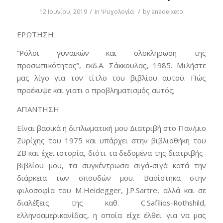
/
/
12 Ιουνίου, 2019
in
Ψυχολογία
by
anadeixeto
ΕΡΩΤΗΣΗ
“Ρόλοι γυναικών και ολοκληρωση της
προσωπικότητας”, εκδ.Α.
Σάκκουλας, 1985. Μιλήστε
μας λίγο για τον τίτλο του βιβλίου αυτού. Πώς
προέκυψε και γιατι ο προβληματισμός αυτός;
ΑΠΑΝΤΗΣΗ
Είναι βασικά η διπλωματική μου Διατριβή στο Παν/μιο
Ζυρίχης του 1975 και υπάρχει στην βιβλιοθήκη του
ΖΒ και έχει ιστορία, διότι τα δεδομένα της διατριβής-
βιβλίου μου, τα συγκέντρωσα σιγά-σιγά κατά την
διάρκεια των σπουδών μου. Βασίστηκα στην
φιλοσοφία του M.Heidegger, J.P.Sartre, αλλά και σε
διαλέξεις της καθ. C.Safilios-Rothshild,
ελληνοαμερικανίδας, η οποία είχε έλθει για να μας