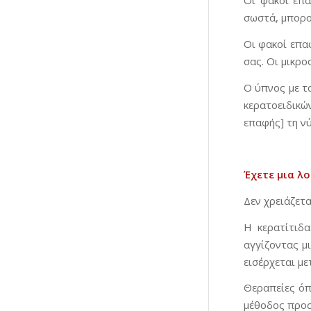
Οι φακοί επ
σωστά, μπορο
Οι φακοί επα
σας. Οι μικρ
Ο ύπνος με το
κερατοειδικώ
επαφής] τη νύ
Έχετε μια λ
Δεν χρειάζετ
Η κερατίτιδ
αγγίζοντας μ
εισέρχεται μ
Θεραπείες όπ
μέθοδος προσ