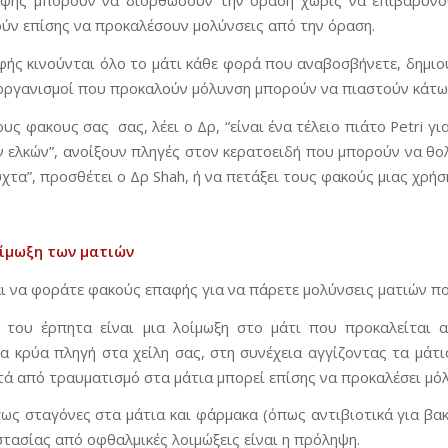
αφής μπορούν να διορθώσουν την οραση χωρίς να επιβαρύνου
ύν επίσης να προκαλέσουν μολύνσεις από την όραση.
φής κινούνται όλο το μάτι κάθε φορά που αναβοσβήνετε, δημιο
οοργανισμοί που προκαλούν μόλυνση μπορούν να πιαστούν κάτω 
υς φακους σας σας, λέει ο Δρ, “είναι ένα τέλειο πιάτο Petri 
ν ελκών”, ανοίξουν πληγές στον κερατοειδή που μπορούν να θο
χτα”, προσθέτει ο Δρ Shah, ή να πετάξει τους φακούς μιας χρήσ
οίμωξη των ματιών
αι να φοράτε φακούς επαφής για να πάρετε μολύνσεις ματιών π
α του έρπητα είναι μια λοίμωξη στο μάτι που προκαλείται 
ια κρύα πληγή στα χείλη σας, στη συνέχεια αγγίζοντας τα μάτι
ετά από τραυματισμό στα μάτια μπορεί επίσης να προκαλέσει μό
ως σταγόνες στα μάτια και φάρμακα (όπως αντιβιοτικά για βακ
τασίας από οφθαλμικές λοιμώξεις είναι η πρόληψη.