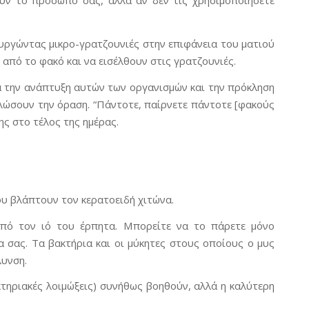
ν το πρόσωπό σας, αλλά αν δεν τις χρησιμοποιήσετε
υργώντας μικρο-γρατζουνιές στην επιφάνεια του ματιού
από το φακό και να εισέλθουν στις γρατζουνιές.
για την ανάπτυξη αυτών των οργανισμών και την πρόκληση
λώσουν την όραση. “Πάντοτε, παίρνετε πάντοτε [φακούς
ης στο τέλος της ημέρας.
ου βλάπτουν τον κερατοειδή χιτώνα.
από τον ιό του έρπητα. Μπορείτε να το πάρετε μόνο
α σας. Τα βακτήρια και οι μύκητες στους οποίους ο μυς
λυνση.
τηριακές λοιμώξεις) συνήθως βοηθούν, αλλά η καλύτερη