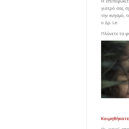
Η επιπεφυκίτ
γιατρό σας σχ
την κνησμό, τ
ο Δρ. Le.
Πλύνετε τα φύ
Κοιμηθήκατε