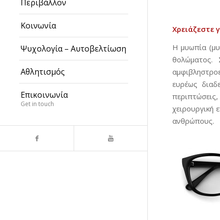
Περιβάλλον
Κοινωνία
Χρειάζεστε 
Η μυωπία (μυ
Ψυχολογία – Αυτοβελτίωση
θολώματος. 
Αθλητισμός
αμφιβληστροε
ευρέως διαδ
Επικοινωνία
περιπτώσεις,
Get in touch
χειρουργική 
ανθρώπους.