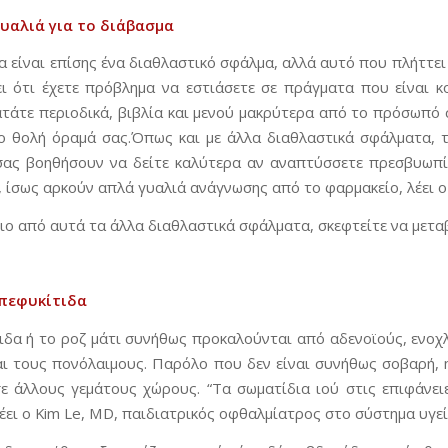
υαλιά για το δι
άβασμα
 είναι επίσης ένα διαθλαστικό σφάλμα, αλλά αυτό που πλήττει
ει ότι έχετε πρόβλημα να εστιάσετε σε πράγματα που είναι 
ατάτε περιοδικά, βιβλία και μενού μακρύτερα από το πρόσωπό 
ο θολή όραμά σας.Όπως και με άλλα διαθλαστικά σφάλματα, τ
ας βοηθήσουν να δείτε καλύτερα αν αναπτύσσετε πρεσβυωπία.
 ίσως αρκούν απλά γυαλιά ανάγνωσης από το φαρμακείο, λέει ο 
οιο από αυτά τα άλλα διαθλαστικά σφάλματα, σκεφτείτε να μετα
πεφυκίτιδα
ιδα ή το ροζ μάτι συνήθως προκαλούνται από αδενοϊούς, ενοχ
αι τους πονόλαιμους. Παρόλο που δεν είναι συνήθως σοβαρή, 
σε άλλους γεμάτους χώρους. “Τα σωματίδια ιού στις επιφάνε
έει ο Kim Le, MD, παιδιατρικός οφθαλμίατρος στο σύστημα υγεί