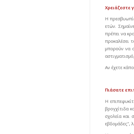
Χρειάζεστε γ
Η πρεσβυωπία
ετών. Σημαίν
πρέπει να κρ
προκαλέσει τ
μπορούν να σ
αστιγματισμό,
Αν έχετε κάπ
Πιάσατε επι
Η επιπεφυκίτ
βρογχίτιδα κ
σχολεία και 
εβδομάδες”, λ