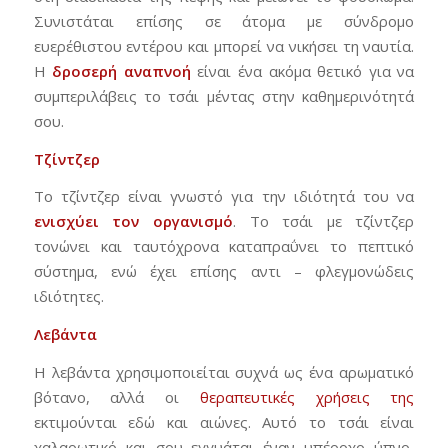
Συνιστάται επίσης σε άτομα με σύνδρομο
ευερέθιστου εντέρου και μπορεί να νικήσει τη ναυτία.
Η
δροσερή
αναπνοή
είναι ένα ακόμα θετικό για να
συμπεριλάβεις το τσάι μέντας στην καθημερινότητά
σου.
Τζίντζερ
Το τζίντζερ είναι γνωστό για την ιδιότητά του να
ενισχύει
τον
οργανισμό
. Το τσάι με τζίντζερ
τονώνει και ταυτόχρονα καταπραΰνει το πεπτικό
σύστημα, ενώ έχει επίσης αντι – φλεγμονώδεις
ιδιότητες.
Λεβάντα
Η λεβάντα χρησιμοποιείται συχνά ως ένα αρωματικό
βότανο, αλλά οι
θεραπευτικές χρήσεις της
εκτιμούνται εδώ και αιώνες. Αυτό το τσάι είναι
χαλαρωτικό και σου εγγυάται έναν υπέροχο ύπνο,