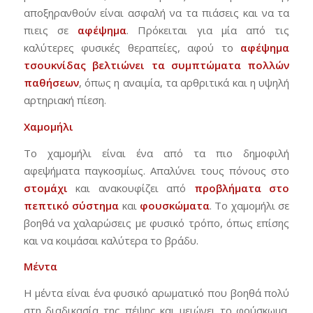
αποξηρανθούν είναι ασφαλή να τα πιάσεις και να τα
πιεις σε
αφέψημα
. Πρόκειται για μία από τις
καλύτερες φυσικές θεραπείες, αφού το
αφέψημα
τσουκνίδας
βελτιώνει
τα
συμπτώματα
πολλών
παθήσεων
, όπως η αναιμία, τα αρθριτικά και η υψηλή
αρτηριακή πίεση.
Χαμομήλι
Το χαμομήλι είναι ένα από τα πιο δημοφιλή
αφεψήματα παγκοσμίως. Απαλύνει τους πόνους στο
στομάχι
και ανακουφίζει από
προβλήματα
στο
πεπτικό
σύστημα
και
φουσκώματα
. Το χαμομήλι σε
βοηθά να χαλαρώσεις με φυσικό τρόπο, όπως επίσης
και να κοιμάσαι καλύτερα το βράδυ.
Μέντα
Η μέντα είναι ένα φυσικό αρωματικό που βοηθά πολύ
στη διαδικασία της πέψης και μειώνει το φούσκωμα.