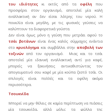
του
ιδιότητες
κι εκτός από τα
οφέλη
που
προσφέρει στον οργανισμό, αποτελεί μία καλή
εναλλακτική αν δεν είσαι λάτρης του νερού. Η
ποικιλία είναι μεγάλη, με τις φυσικές γεύσεις να
καλύπτουν τα διαφορετικά γούστα.
Δεν είναι όμως μόνο η γεύση που μετράει αφού το
τσάι
βοτάνων
είναι ένας καλός σύμμαχος ενάντια
στο
κρυολόγημα
και συμβάλλει στην
αποβολή
των
τοξινών
από τον οργανισμό. Μιας και το τσάι
αποτελεί μία ιδανική εναλλακτική αντί για καφέ,
μπορείς να ξεκινήσεις αντικαθιστώντας τον
απογευματινό σου καφέ με μία κούπα ζεστό τσάι. Οι
επιλογές είναι πολλές και τα οφέλη ακόμα
περισσότερα.
Τσουκνίδα
Μπορεί να μην θέλεις σε καμία περίπτωση να πιάσεις
μία τσουκνίδα, αλλά μόλις τα φύλλα της