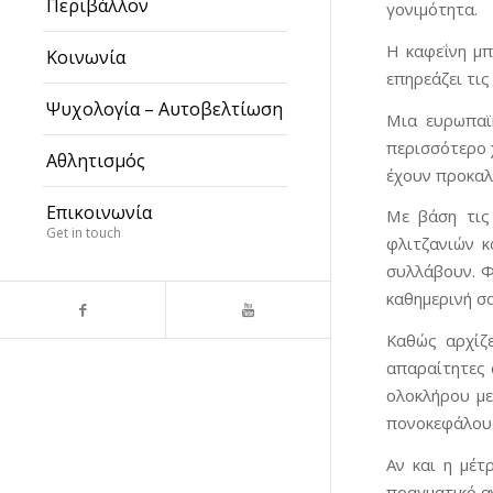
Περιβάλλον
γονιμότητα.
Η καφεΐνη μπ
Κοινωνία
επηρεάζει τις
Ψυχολογία – Αυτοβελτίωση
Μια ευρωπαϊκ
περισσότερο 
Αθλητισμός
έχουν προκαλ
Επικοινωνία
Με βάση τις
Get in touch
φλιτζανιών κ
συλλάβουν. Φ
καθημερινή σ
Καθώς αρχίζε
απαραίτητες 
ολοκλήρου με
πονοκεφάλους
Αν και η μέτ
πραγματικό α