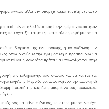
οφόρα αγγεία, αλλά δεν υπάρχει καμία ένδειξη ότι αυτό
ερα από πέντε φλιτζάνια καφέ την ημέρα χρειάστηκαν
ειες που σχετίζονται με την κατανάλωση καφέ μπορεί να
ατά τη διάρκεια της εγκυμοσύνης, η κατανάλωση 1-2
ναίκες όταν διανύουν την εγκυμοσύνη ή προσπαθούν να
ναψυκτικά και η σοκολάτα πρέπει να υπολογίζονται στην
γραφή της καθημερινής σας δίαιτας και να κάνετε τις
τητα καφεΐνης. Μερικές γυναίκες κόβουν την καφεΐνη εξ
ότομη διακοπή της καφεΐνης μπορεί να σας προκαλέσει
ο άγχος.
τητές σας να μείνετε έγκυος, το στρες μπορεί να έχει
ακοπή του καφέ μπορεί να προκαλέσει άγχος, δε φαίνεται