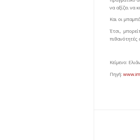
να αξίζει να 
Και οι μπαμπά
Έτσι, μπορεί
πιθανότητές σ
Κείμενο: Ελι
Πηγή:
www.im