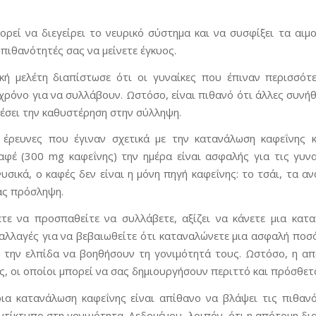
ορεί να διεγείρει το νευρικό σύστημα και να συσφίξει τα αιμ
 πιθανότητές σας να μείνετε έγκυος.
ή μελέτη διαπίστωσε ότι οι γυναίκες που έπιναν περισσότ
χρόνο για να συλλάβουν. Ωστόσο, είναι πιθανό ότι άλλες συνήθ
έσει την καθυστέρηση στην σύλληψη.
 έρευνες που έγιναν σχετικά με την κατανάλωση καφεΐνης κ
αφέ (300 mg καφεΐνης) την ημέρα είναι ασφαλής για τις γυ
υσικά, ο καφές δεν είναι η μόνη πηγή καφεΐνης: το τσάι, τα α
ας πρόσληψη.
τε να προσπαθείτε να συλλάβετε, αξίζει να κάνετε μια κατα
αλλαγές για να βεβαιωθείτε ότι καταναλώνετε μια ασφαλή ποσό
 την ελπίδα να βοηθήσουν τη γονιμότητά τους. Ωστόσο, η απ
, οι οποίοι μπορεί να σας δημιουργήσουν περιττό και πρόσθετ
ρια κατανάλωση καφεΐνης είναι απίθανο να βλάψει τις πιθανό
ντίκτυπο στη γονιμότητα. Δεδομένου, λοιπόν, ότι η απότομη δι