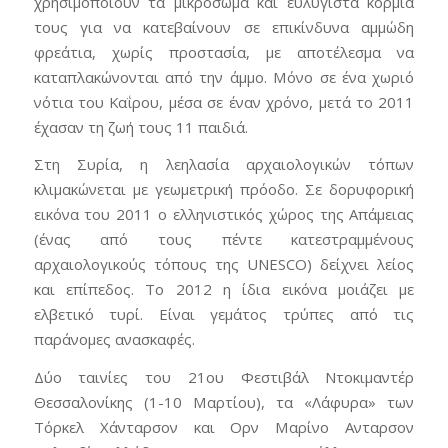
χρησιμοποιούν τα μικρόσωμα και ευλύγιστα κορμιά
τους για να κατεβαίνουν σε επικίνδυνα αμμώδη
φρεάτια, χωρίς προστασία, με αποτέλεσμα να
καταπλακώνονται από την άμμο. Μόνο σε ένα χωριό
νότια του Καΐρου, μέσα σε έναν χρόνο, μετά το 2011
έχασαν τη ζωή τους 11 παιδιά.
Στη Συρία, η λεηλασία αρχαιολογικών τόπων
κλιμακώνεται με γεωμετρική πρόοδο. Σε δορυφορική
εικόνα του 2011 ο ελληνιστικός χώρος της Απάμειας
(ένας από τους πέντε κατεστραμμένους
αρχαιολογικούς τόπους της UNESCO) δείχνει λείος
και επίπεδος. Το 2012 η ίδια εικόνα μοιάζει με
ελβετικό τυρί. Είναι γεμάτος τρύπες από τις
παράνομες ανασκαφές.
Δύο ταινίες του 21ου Φεστιβάλ Ντοκιμαντέρ
Θεσσαλονίκης (1-10 Μαρτίου), τα «Λάφυρα» των
Τόρκελ Χάνταρσον και Ορν Μαρίνο Ανταρσον