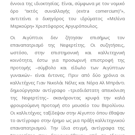
έννοια της ιδιοκτησίας. Είναι, σύμφωνα με τον νομικό
όρο “εκτός συναλλαγής (extra comercium)”»,
αντιτείνει ο δικηγόρος του ιδρύματος «Μελίνα
Μερκούρη» Χριστόφορος Αργυρόπουλος.
Οι Αιγύπτιοι δεν ζήτησαν επισήμως τον
επαναπατρισμό της Νεφερτίτης. Οι συζητήσεις,
ωστόσο, στην επιστημονική και καλλιτεχνική
κοινότητα, έστω για προσωρινή επιστροφή της
προτομής –σύμβολο και είδωλο των Αιγύπτιων
γυναικών– είναι έντονες. Πριν από δύο χρόνια οι
καλλιτέχνες Γιαν Νικολάι Νέλες και Νόρα Αλ Μπράντι
δημιούργησαν αντίγραφο –τρισδιάστατη απεικόνιση
της Νεφερτίτης– σκανάροντας κρυφά την καλά
φρουρούμενη προτομή στο μουσείο του Βερολίνου.
Οι καλλιτέχνες ταξίδεψαν στην Αίγυπτο όπου έθαψαν
το αντίγραφο στην έρημο ως μια πράξη καλλιτεχνικού
επαναπατρισμού. Την ίδια στιγμή, αντίγραφα της