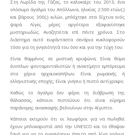
Στη Λωρίδα της Γάζας, το καλοκαίρι του 2013, ένα
ολόσωμο άγαλμα του Απόλλωνα, ηλικίας 2.500 ετών(;)
και βάρους 300(;) κιλών, μπλέχτηκε στα δίχτυα ενός
ψαρά. Λίγες μέρες αργότερα εξαφανίστηκε
μυστηριωδώς. Αναζητείται επί πέντε χρόνια. Στο
διάστημα αυτό ευφάνταστα σενάρια κυκλοφορούν
τόσο για τη γνησιότητά του όσο και για την τύχη του.
Είναι θαμμένος σε μυστική κρυψώνα; Είναι θύμα
ένοπλων φονταμενταλιστών ή ανεκτίμητο εμπόρευμα
στα χέρια αρχαιοκαπήλων; Είναι ρωμαϊκής ή
ελληνιστικής εποχής; Είναι γνήσιο ή πιστό αντίγραφο;
Καθώς το άγαλμα δεν φέρει τη διάβρωση της
θάλασσας, κάποιοι πιστεύουν ότι είναι εύρημα
παράνομης ανασκαφής βεδουίνων στην Αίγυπτο.
Κάποιοι εκτιμούν ότι οι λεωφόροι για να πωληθεί
έχουν μπλοκαριστεί από την UNESCO και το έθαψαν
ξανά για να το εμφανίσουν έπειτα από λίγα χρόνια.