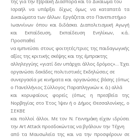
της για την Εβραϊκή Διασπορά και το Δικαίωμα του
Ισραήλ να υπάρξει δίχως όμως να καταπατά τα
Δικαιώματα των άλλων. Εργάζεται στο Πανεπιστήμιο
Ιωαννίνων όπου και διδάσκει Διαπολιτισμική Αγωγή
και Εκπαίδευση, Εκπαίδευση Ενηλίκων, κ.ά..
Προσπαθεί
να εμπνεύσει στους φοιτητές/τριες της παιδαγωγικής
αξίες της κριτικής σκέψης και της έμπρακτης
αλληλεγγύης «γιατί δεν υπάρχει άλλος δρόμος»… Έχει
οργανώσει δεκάδες πολιτιστικές Εκδηλώσεις σε
συνεργασία με κινήματα και οργανώσεις βάσης (όπως
ο Πανελλήνιος Σύλλογος Παραπληγικών κ. ά.) αλλά
και κορυφαίους φορείς (όπως η πρεσβεία της
Νορβηγίας στο Έτος Ίψεν ή ο Δήμος Θεσσαλονίκης, o
ΣΕΚΒΕ
και πολλοί άλλοι. Με τον Ν. Γεννημάκη είχαν ιδρύσει
την Art Attack προσδοκώντας να βγάλουν την Τέχνη
από τα Μαυσωλεία της και να την προσφέρουν σε