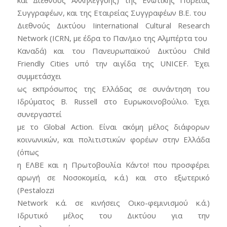
και Διεθνούς Αλληλεγγύης) της Ενωτικής Πορείας
Συγγραφέων, και της Εταιρείας Συγγραφέων Β.Ε. του
Διεθνούς Δικτύου Iinternational Cultural Research
Network (ICRN, με έδρα το Παν/μιο της Αλμπέρτα του
Καναδά) και του Πανευρωπαϊκού Δικτύου Child
Friendly Cities υπό την αιγίδα της UNICEF. Έχει
συμμετάσχει
ως εκπρόσωπος της Ελλάδας σε συνάντηση του
Ιδρύματος B. Russell στο Ευρωκοινοβούλιο. Έχει
συνεργαστεί
με το Global Action. Είναι ακόμη μέλος διάφορων
κοινωνικών, και πολιτιστικών φορέων στην Ελλάδα
(όπως
η ΕΛΒΕ και η Πρωτοβουλία Κάντο! που προσφέρει
αρωγή σε Νοσοκομεία, κ.ά.) και στο εξωτερικό
(Pestalozzi
Network κ.ά. σε κινήσεις Οικο-φεμινισμού κ.ά.)
Ιδρυτικό μέλος του Δικτύου για την