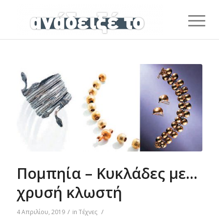
Πομπηία – Κυκλάδες με…
χρυσή κλωστή
/
/
4 Απριλίου, 2019
in
Τέχνες