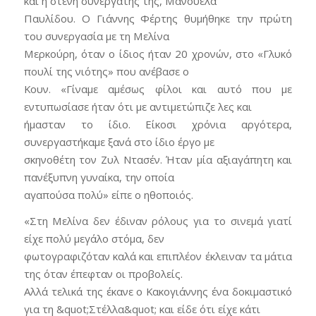
και η στενή συνεργάτης της, Μανουέλα
Παυλίδου. Ο Γιάννης Φέρτης θυμήθηκε την πρώτη
του συνεργασία με τη Μελίνα
Μερκούρη, όταν ο ίδιος ήταν 20 χρονών, στο «Γλυκό
πουλί της νιότης» που ανέβασε ο
Κουν. «Γίναμε αμέσως φίλοι και αυτό που με
εντυπωσίασε ήταν ότι με αντιμετώπιζε λες και
ήμασταν το ίδιο. Είκοσι χρόνια αργότερα,
συνεργαστήκαμε ξανά στο ίδιο έργο με
σκηνοθέτη τον Ζυλ Ντασέν. Ήταν μία αξιαγάπητη και
πανέξυπνη γυναίκα, την οποία
αγαπούσα πολύ» είπε ο ηθοποιός.
«Στη Μελίνα δεν έδιναν ρόλους για το σινεμά γιατί
είχε πολύ μεγάλο στόμα, δεν
φωτογραφιζόταν καλά και επιπλέον έκλειναν τα μάτια
της όταν έπεφταν οι προβολείς.
Αλλά τελικά της έκανε ο Κακογιάννης ένα δοκιμαστικό
για τη &quot;Στέλλα&quot; και είδε ότι είχε κάτι