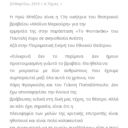
/
/
20 Μαρτίου, 2019
in
Τέχνες
H Ηρώ Μπέζου είναι η 13η νικήτρια του θεατρικού
βραβείου «Μελίνα Μερκούρη» για την
ερμηνεία της στην παράσταση «Το Φιντανάκι» του
Παντελή Χορν σε σκηνοθεσία Ανέστη
Αζά στην Πειραματική Σκηνή του Εθνικού Θεάτρου.
«Ειλικρινά δεν το περίμενα. Δεν ήμουν
προετοιμασμένη γι΄αυτό το βραβείο. Θα ήθελα να
το μοιραστώ με δύο ανθρώπους που έχουμε
συμπορευτεί μαζί όλα αυτά τα χρόνια, τον
Χάρη Φραγκούλη και τον Γιάννη Παπαδόπουλο. Δεν
έχω αποσαφηνίσει την έννοια της
βράβευσης ειδικά στη δική μας τέχνη, το θέατρο. Αλλά
αν κάτι έχει σημασία, είναι ότι η
πλειοψηφία των μελών της κριτικής επιτροπής είναι
ηθοποιοί και είναι πολύ κολακευτικό
και συγκινητικό να σε τιμούν συνάδελφοι» είπε η Ηρώ