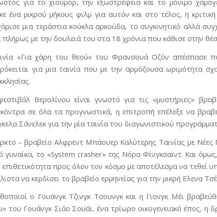
ωστός για το χιούμορ, την εξωστρέφεια και το μόνιμο χαμόγ
ε ένα μικρού μήκους φιλμ για αυτόν και στο τέλος, η κριτι
άρισε μια τεράστια κούκλα αρκούδα, το συγκινητικό αλλά συ
ί πλήρως με την δουλειά του στα 18 χρόνια που κάθισε στην θέ
αινία «Για χάρη του θεού» του Φρανσουά Οζόν απέσπασε π
ρόκειται για μια ταινία που με την αρμόζουσα ωριμότητα σχ
κκλησίας.
φεστιβάλ Βερολίνου είναι γνωστό για τις «μυστήριες» βρα
κόντρα σε όλα τα προγνωστικά, η επιτροπή επέλεξε να βραβ
κελα Σάνελεκ για την μία ταινία του διαγωνιστικού προγράμματ
ρκτο – βραβείο Αλφρεντ Μπάουερ Καλύτερης Ταινίας με Νέες Π
ό γυναίκα, το «System crasher» της Νόρα Φίνγκσαϊντ. Και όμως
η επιθετικότητα προς όλον τον κόσμο με αποτέλεσμα να τεθεί υ
ιστα να κερδίσει το βραβείο ερμηνείας για την μικρή Ελενα Τσέ
ηθοποιοί ο Γουάνγκ Τζινγκ Τσουνγκ και η Γιονγκ Μέι βραβε
ου» του Γουάνγκ Σιάο Σουάι, ένα τρίωρο οικογενειακό έπος, η 