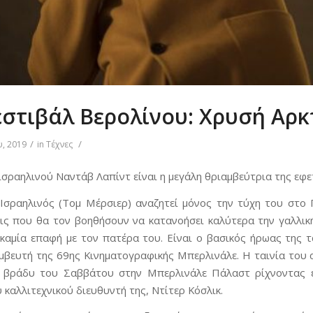
εστιβάλ Βερολίνου: Χρυσή Αρ
/
/
, 2019
in
Τέχνες
 ισραηλινού Ναντάβ Λαπίντ είναι η μεγάλη θριαμβεύτρια της εφ
Ισραηλινός (Τομ Μέρσιερ) αναζητεί μόνος την τύχη του στο 
εις που θα τον βοηθήσουν να κατανοήσει καλύτερα την γαλλικ
ι καμία επαφή με τον πατέρα του. Είναι ο βασικός ήρωας της 
μβευτή της 69ης Κινηματογραφικής Μπερλινάλε. Η ταινία του
ο βράδυ του Σαββάτου στην Μπερλινάλε Πάλαστ ρίχνοντας έ
 καλλιτεχνικού διευθυντή της, Ντίτερ Κόσλικ.