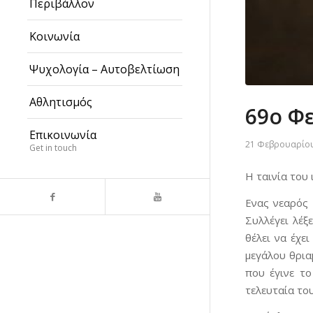
Περιβάλλον
Κοινωνία
Ψυχολογία – Αυτοβελτίωση
Αθλητισμός
69ο Φ
Επικοινωνία
21 Φεβρουαρίου
Get in touch
Η ταινία του
Ενας νεαρός 
Συλλέγει λέξ
θέλει να έχε
μεγάλου θρια
που έγινε τ
τελευταία του