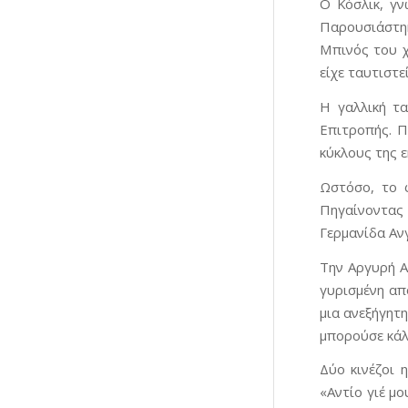
Ο Κόσλικ, γν
Παρουσιάστηκ
Μπινός του χ
είχε ταυτιστε
Η γαλλική τ
Επιτροπής. Π
κύκλους της ε
Ωστόσο, το 
Πηγαίνοντας 
Γερμανίδα Ανγ
Την Αργυρή Α
γυρισμένη απ
μια ανεξήγητ
μπορούσε κάλλ
Δύο κινέζοι 
«Αντίο γιέ μ