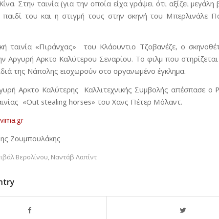
ίνα. Στην ταινία (για την οποία είχα γράψει ότι αξίζει μεγάλ
ο παιδί του και η στιγμή τους στην σκηνή του Μπερλινάλε Π
ική ταινία «Πιράνχας» του Κλάουντιο Τζοβανέζε, ο σκηνοθ
ν Αργυρή Αρκτο Καλύτερου Σεναρίου. Το φιλμ που στηρίζεται 
ιδιά της Νάπολης εισχωρούν στο οργανωμένο έγκλημα.
γυρή Αρκτο Καλύτερης Καλλιτεχνικής Συμβολής απέσπασε ο Ρ
ινίας «Out stealing horses» του Χανς Πέτερ Μόλαντ.
vima.gr
ννης Ζουμπουλάκης
ιβάλ Βερολίνου
,
Ναντάβ Λαπίντ
ntry