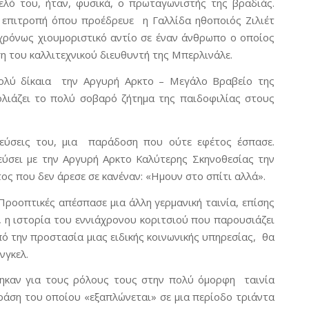
ελό του, ήταν, φυσικά, ο πρωταγωνιστής της βραδιάς.
κή επιτροπή όπου προέδρευε η Γαλλίδα ηθοποιός Ζιλιέτ
γχρόνως χιουμοριστικό αντίο σε έναν άνθρωπο ο οποίος
ση του καλλιτεχνικού διευθυντή της Μπερλινάλε.
ολύ δίκαια την Αργυρή Αρκτο – Μεγάλο Βραβείο της
ολιάζει το πολύ σοβαρό ζήτημα της παιδοφιλίας στους
βεύσεις του, μια παράδοση που ούτε εφέτος έσπασε.
εύσει με την Αργυρή Αρκτο Καλύτερης Σκηνοθεσίας την
ος που δεν άρεσε σε κανέναν: «Ημουν στο σπίτι αλλά».
ροοπτικές απέσπασε μια άλλη γερμανική ταινία, επίσης
, η ιστορία του εννιάχρονου κοριτσιού που παρουσιάζει
πό την προστασία μιας ειδικής κοινωνικής υπηρεσίας, θα
νγκελ.
ύθηκαν για τους ρόλους τους στην πολύ όμορφη ταινία
δράση του οποίου «εξαπλώνεται» σε μια περίοδο τριάντα