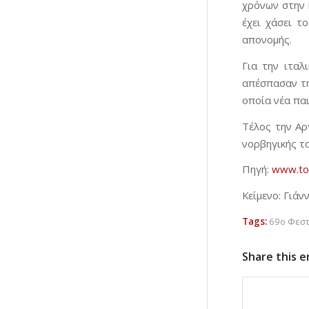
χρόνων στην Κ
έχει χάσει τ
απονομής.
Για την ιταλ
απέσπασαν τη
οποία νέα πα
Τέλος την Αρ
νορβηγικής τα
Πηγή:
www.to
Κείμενο: Γιά
Tags:
69ο Φεστ
Share this e