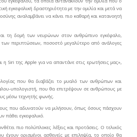
του εγκεφάλου, τα οποία αντανακλούν την ομιλία που ο
ική εγκεφαλική δραστηριότητα με την ομιλία και μετά να
μοσύνης αναλαμβάνει να κάνει πιο καθαρή και κατανοητή
ται τη δομή των νευρώνων στον ανθρώπινο εγκέφαλο,
5% των περιπτώσεων, ποσοστό μεγαλύτερο από ανάλογες
 η Siri της Apple για να απαντάνε στις ερωτήσεις μας»,
ολογίας που θα διαβάζει το μυαλό των ανθρώπων και
άλου-υπολογιστή, που θα επιτρέψουν σε ανθρώπους με
ους μέσω τεχνητής φωνής.
ώπους που αδυνατούν να μιλήσουν, όπως όσους πάσχουν
υν πάθει εγκεφαλικό.
νθέτει πιο πολύπλοκες λέξεις και προτάσεις. Ο τελικός
υ έχουν ορισμένοι ασθενείς με επιληψία, το οποίο θα