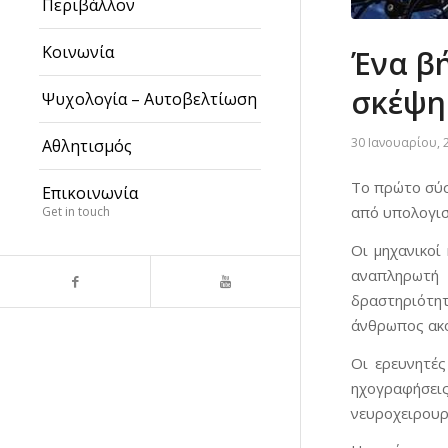
Περιβάλλον
Κοινωνία
Ένα β
σκέψης
Ψυχολογία – Αυτοβελτίωση
30 Ιανουαρίου, 
Αθλητισμός
Το πρώτο σύσ
Επικοινωνία
από υπολογισ
Get in touch
Οι μηχανικοί
αναπληρωτή
δραστηριότητ
άνθρωπος ακο
Οι ερευνητές
ηχογραφήσεις
νευροχειρουρ