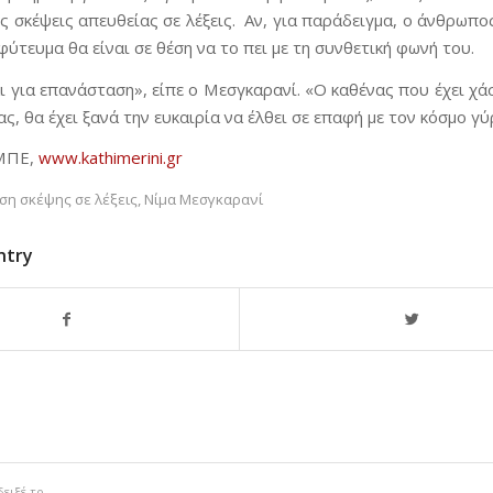
ς σκέψεις απευθείας σε λέξεις. Αν, για παράδειγμα, ο άνθρωπο
μφύτευμα θα είναι σε θέση να το πει με τη συνθετική φωνή του.
 για επανάσταση», είπε ο Μεσγκαρανί. «Ο καθένας που έχει χάσ
ς, θα έχει ξανά την ευκαιρία να έλθει σε επαφή με τον κόσμο γύ
 ΜΠΕ,
www.kathimerini.gr
η σκέψης σε λέξεις
,
Νίμα Μεσγκαρανί
ntry
δειξέ το