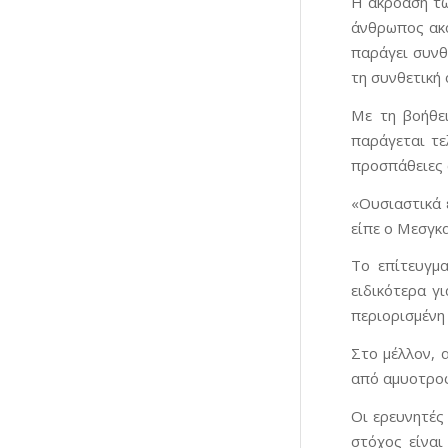
Η ακρόαση τω
άνθρωπος ακού
παράγει συνθ
τη συνθετική 
Με τη βοήθε
παράγεται τε
προσπάθειες 
«Ουσιαστικά 
είπε ο Μεσγκα
Το επίτευγμ
ειδικότερα γ
περιορισμένη
Στο μέλλον, 
από αμυοτροφ
Οι ερευνητές
στόχος είναι