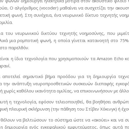
ν φωνών δημιουργεί ηλεκτρικά μοτίβα στον ακουστικό φλοιό 
ει. Ο αλγόριθμος (vocoder) μαθαίνει να συσχετίζει την ακουστ
ετική φωνή. Στη συνέχεια, ένα νευρωνικό δίκτυο τεχνητής νοη
ομιλία.
ια του νευρωνικού δικτύου τεχνητής νοημοσύνης, που μιμεί
λικά μια ρομποτική φωνή, η οποία γίνεται κατανοητή στο 7
στο παρελθόν.
είναι η ίδια τεχνολογία που χρησιμοποιούν τα Amazon Echo και
ρανί.
α αποτελεί σημαντικό βήμα προόδου για τη δημιουργία τεχν
ια την ανάπτυξη νευροπροσθετικών συσκευών διεπαφής εγκεφ
 ή χωρίς καθόλου ικανότητα ομιλίας, να επικοινωνήσουν με άλλ
αυτή η τεχνολογία, εφόσον τελειοποιηθεί, θα βοηθήσει ανθρ
ική πλευρική σκλήρυνση (την πάθηση του Στίβεν Χόκινγκ) ή έχο
 θέλουν να βελτιώσουν το σύστημα ώστε να «ακούει» και να συ
 η δημιουργία ενός εγκεφαλικού εμφυτεύματος, όπως αυτά πο