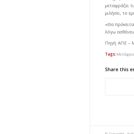
μεταφράζει τι
μιλήσει, το ε
«Θα πρόκειται
λόγω ασθένεια
Πηγή: ΑΠΕ –
Tags:
Μετάφρασ
Share this e
© Copyright - Ανά