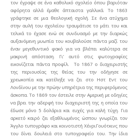
τον έγραψε σε ένα καθολικό σχολείο όπου βαριόταν
αφόρητα αλλά έμαθε άπταιστα γαλλικά. Το 1863
γράφτηκε σε μια θεολογική σχολή. Σε ένα ατύχημα
στην αυλή του σχολείου τραυμάτισε το μάτι του και
τελικά το έχασε ενώ σε συνδυασμό με την διαρκώς
αυξανόμενη μυωπία του κουβαλούσε πάντα μαζί του
έναν μεγεθυντικό φακό για να βλέπει καλύτερα σε
μακρινή απόσταση. Γι’ αυτό στις φωτογραφίες
εικονίζεται πάντα προφίλ. Το 1867 ο διαχειριστής
της περιουσίας της θείας του την οδήγησε σε
χρεωκοπία και κατέληξε να ζει στο Ηστ Εντ του
Λονδίνου με την πρώην υπηρέτρια της περιφερόμενος
άσκοπα. Το 1869 τον έστειλε στην Αμερική με οδηγίες
να βρει την αδερφή του διαχειριστή της η οποία του
έδωσε μόνο 5 δολάρια και ευχές για καλή τύχη. Για
αρκετό καιρό ζει εξαθλιωμένος ώσπου γνωρίζει τον
Άγγλο τυπογράφο και κοινοτιστή ΧένριΓουότκινς που
του δίνει δουλειά στο τυπογραφείο του. Την ίδια