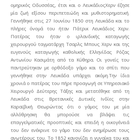
ομηρικός Οδυσσέας, έτσι και ο ΛευκάδιοςΧερν έζησε
μία ζωή εξίσου περιπετειώδη και μυθιστορηματική.
Γεννήθηκε στις 27 Ιουνίου 1850 στη Λευκάδα και το
πλήρες όνομά του ήταν Πάτρικ Λευκάδιος Χερν.
Πατέρας του ήταν ο ιρλανδικής καταγωγής
χειρουργού ταγματάρχη Τσαρλς Μπους Χερν και της
ευγενούς καταγωγής καθολικής Ελληνίδας Ρόζας
Αντωνίου Κασιμάτη από τα Κύθηρα. Οι γονείς του
παντρεύτηκαν με ορθόδοξο γάμο και το σπίτι που
γεννήθηκε στην Λευκάδα υπάρχει ακόμη.Την ίδια
χρονιά ο πατέρας του πήρε προαγωγή σε Υπηρεσιακό
Χειρουργό Δεύτερης Τάξης και μετατέθηκε από τη
Λευκάδα στις Βρετανικές Δυτικές Ινδίες στην
Καραϊβική. Θεωρώντας ότι ο γάμος του με μία
αλλόθρησκη θα μπορούσε να βλάψει τις
επαγγελματικές προοπτικές και επειδή η οικογένειά
του δεν ενέκρινε το γάμο του δεν ενημέρωσε τους
ανωτέρους του. Το 1852 κανονίζει η γυναίκα του και