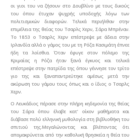
οι γιοι του να ζήσουν στο Δουβλίνο με τους δικούς
του όπου έτυχαν ψυχρής υποδοχής λόγω των
πολιτισμικών διαφορών. Τελικά περιήλθαν στην
επιμέλεια της θείας του Τσαρλς Χερν, Σάρα Μπρέναν.
Το 1853 ο Τσαρλς Χερν επέστρεψε με άδεια στην
Ιρλανδία αλλά ο γάμος του με τη Ρόζα Κασιμάτη έπνεε
ήδη τα λοίσθια. Όταν έφυγε στον πόλεμο της
Κριμαίας η Ρόζα ήταν ξανά έγκυος και τελικά
επέστρεψε στην πατρίδα της όπου γέννησε τον τρίτο
γιο της και ξαναπαντρεύτηκε αμέσως μετά την
ακύρωση του γάμου τους όπως και ο ίδιος ο Τσαρλς
Χερν.
Ο Λευκάδιος πέρασε στην πλήρη κηδεμονία της θείας
του Σάρα όπου έλαβε κατ’ οίκον μαθήματα και
διάβασε πολύ ελληνική μυθολογία στη βιβλιοθήκη του
σπιτιού της.Μεγαλώνοντας και βλέποντας ότι
απομακρύνεται από την καθολική θρησκεία η θεία του