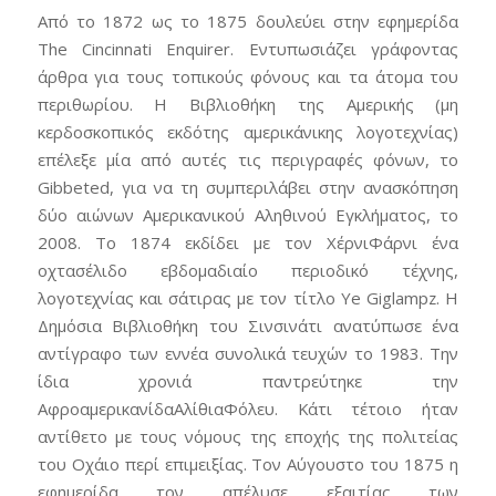
Από το 1872 ως το 1875 δουλεύει στην εφημερίδα
The Cincinnati Enquirer. Εντυπωσιάζει γράφοντας
άρθρα για τους τοπικούς φόνους και τα άτομα του
περιθωρίου. Η Βιβλιοθήκη της Αμερικής (μη
κερδοσκοπικός εκδότης αμερικάνικης λογοτεχνίας)
επέλεξε μία από αυτές τις περιγραφές φόνων, το
Gibbeted, για να τη συμπεριλάβει στην ανασκόπηση
δύο αιώνων Αμερικανικού Αληθινού Εγκλήματος, το
2008. Το 1874 εκδίδει με τον ΧέρνιΦάρνι ένα
οχτασέλιδο εβδομαδιαίο περιοδικό τέχνης,
λογοτεχνίας και σάτιρας με τον τίτλο Ye Giglampz. Η
Δημόσια Βιβλιοθήκη του Σινσινάτι ανατύπωσε ένα
αντίγραφο των εννέα συνολικά τευχών το 1983. Την
ίδια χρονιά παντρεύτηκε την
ΑφροαμερικανίδαΑλίθιαΦόλευ. Κάτι τέτοιο ήταν
αντίθετο με τους νόμους της εποχής της πολιτείας
του Οχάιο περί επιμειξίας. Τον Αύγουστο του 1875 η
εφημερίδα τον απέλυσε εξαιτίας των