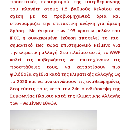
προοπτικές
περιορισμού
της
υπερθέρμανσης
το
υ
πλανήτη
στους
1.5
βαθμούς
Κελσίου
σε
σχέση
με
τα
προβιομηχανικά
όρια
και
υπογραμμίζει
την
επιτακτική
ανάγκη
για
άμεση
δράση
.
Με
έγκριση
των
195
κρατών
μελών
του
IPCC,
η
συγκεκριμένη
έκθεση
αποτελεί
το
πιο
σημαντικό
έως
τώρα
επιστημονικό
κείμενο
για
την
κλιματική
αλλαγή
.
Στο
πλαίσιο
αυτό
,
το
WWF
καλεί
τις
κυβερνήσεις
να
επιταχύνουν
τις
προσπάθειες
τους
,
να
καταρτίσουν
πιο
φιλόδοξα
σχέδια
κατά
της
κλιματικής
αλλαγής
ως
το
2020
και
να
ανακοινώσουν
τις
αναθεωρημένες
δεσμεύσεις
τους
κατ
ά
την
24
η
συνδιάσκεψη
της
Συμφωνίας
Πλαίσιο
κατά
της
Κλιματικής
Αλλαγής
των
Ηνωμένων
Εθνών
.