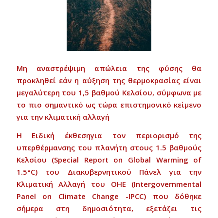
Μη
αναστρέψιμη
απώλεια
της
φύσης
θα
προκληθεί
εάν
η
αύξηση
της
θερμοκρασίας
είναι
μεγαλύτερη
του
1,5
βαθμού
Κελσίου
,
σύμ
φωνα
με
το
πιο
σημαντικό
ως
τώρα
επιστημονικό
κείμενο
για
την
κλιματική
αλλαγή
Η
Ειδική
έκθεση
για
τον
περι
ορισμό
της
υπερθέρμανσης
του
πλανήτη
στους
1.5
βαθμού
ς
Κελσίου
(Special Report on Global Warming of
1.5
°
C)
του
Διακυβερνητικού
Πάνελ
για
την
Κλιματική
Αλλαγή
του
ΟΗΕ
(Intergovernmental
Panel on Climate Change -IPCC)
που
δόθηκε
σήμερα
στη
δημοσιότητα
,
εξετάζει
τις