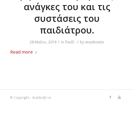
ανάγκες του και τις
συστάσεις του
παιδιάτρου.
/
/
28 Μαΐου, 2018
in
Παιδί
by
anadeixeto
Read more
© Copyright - Ανάδειξέ το