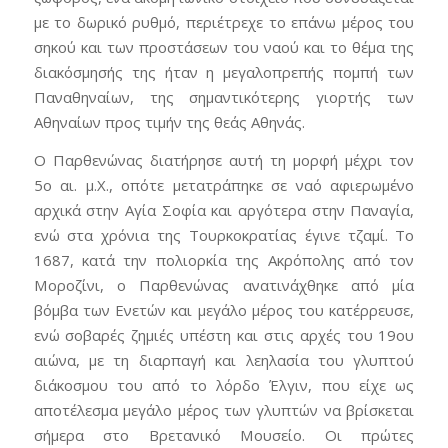
με το δωρικό ρυθμό, περιέτρεχε το επάνω μέρος του
σηκού και των προστάσεων του ναού και το θέμα της
διακόσμησής της ήταν η μεγαλοπρεπής πομπή των
Παναθηναίων, της σημαντικότερης γιορτής των
Αθηναίων προς τιμήν της θεάς Αθηνάς.
Ο Παρθενώνας διατήρησε αυτή τη μορφή μέχρι τον
5ο αι. μ.Χ., οπότε μετατράπηκε σε ναό αφιερωμένο
αρχικά στην Αγία Σοφία και αργότερα στην Παναγία,
ενώ στα χρόνια της Τουρκοκρατίας έγινε τζαμί. Το
1687, κατά την πολιορκία της Ακρόπολης από τον
Μοροζίνι, ο Παρθενώνας ανατινάχθηκε από μία
βόμβα των Ενετών και μεγάλο μέρος του κατέρρευσε,
ενώ σοβαρές ζημιές υπέστη και στις αρχές του 19ου
αιώνα, με τη διαρπαγή και λεηλασία του γλυπτού
διάκοσμου του από το λόρδο Έλγιν, που είχε ως
αποτέλεσμα μεγάλο μέρος των γλυπτών να βρίσκεται
σήμερα στο Βρετανικό Μουσείο. Οι πρώτες