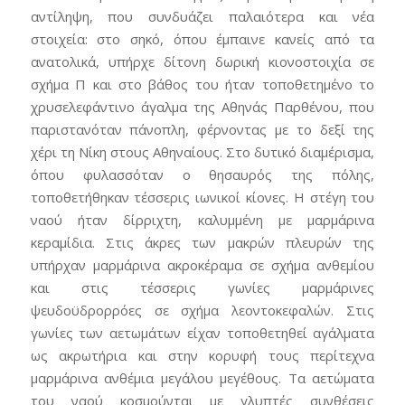
αντίληψη, που συνδυάζει παλαιότερα και νέα
στοιχεία: στο σηκό, όπου έμπαινε κανείς από τα
ανατολικά, υπήρχε δίτονη δωρική κιονοστοιχία σε
σχήμα Π και στο βάθος του ήταν τοποθετημένο το
χρυσελεφάντινο άγαλμα της Αθηνάς Παρθένου, που
παριστανόταν πάνοπλη, φέρνοντας με το δεξί της
χέρι τη Νίκη στους Αθηναίους. Στο δυτικό διαμέρισμα,
όπου φυλασσόταν ο θησαυρός της πόλης,
τοποθετήθηκαν τέσσερις ιωνικοί κίονες. Η στέγη του
ναού ήταν δίρριχτη, καλυμμένη με μαρμάρινα
κεραμίδια. Στις άκρες των μακρών πλευρών της
υπήρχαν μαρμάρινα ακροκέραμα σε σχήμα ανθεμίου
και στις τέσσερις γωνίες μαρμάρινες
ψευδοϋδρορρόες σε σχήμα λεοντοκεφαλών. Στις
γωνίες των αετωμάτων είχαν τοποθετηθεί αγάλματα
ως ακρωτήρια και στην κορυφή τους περίτεχνα
μαρμάρινα ανθέμια μεγάλου μεγέθους. Τα αετώματα
του ναού κοσμούνται με γλυπτές συνθέσεις