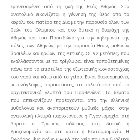
εμπνευσμένες από τη ζωή της θεάς Αθηνάς. Στο
ανατολικό εικονίζεται η γέννηση της θεάς από το
κεφάλι του πατέρα της Δία με την παρουσία όλων των
θεών του Ολύμπου και στο δυτικό η διαμάχη της
Αθηνάς και του Ποσειδώνα για την κηδεμονία της
πόλης των Αθηνών, με την παρουσία θεών, μυθικών
βασιλέων και ηρώων της Αττικής. Οι 92 μετόπες, που
εναλλάσσονται με τα τρίγλυφα, είναι τοποθετημένες
πάνω από το επιστύλιο της εξωτερικής κιονοστοιχίας
του ναού και κάτω από το γείσο. Είναι διακοσμημένες
με ανάγλυφες παραστάσεις, τα παλαιότερα από τα
αρχιτεκτονικά γλυπτά του Παρθενώνα. Τα θέματα
που απεικονίζουν προέρχονται από την ελληνική
μυθολογία και αναπαριστούν μυθικές μάχες: στην
ανατολική πλευρά παριστάνεται η Γιγαντομαχία, στη
βόρεια ο Τρωικός πόλεμος, στη δυτική η
Αμαζονομαχία και στη νότια η Κενταυρομαχία. Η
ζωφόρος, ένα ακόμη ιωνικό στοιχείο που συνδυάζεται