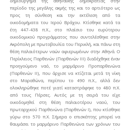
δημιούργημα της αθηναϊκής δημοκρατίας στην
περίοδο της μεγάλης ακμής της και το αρτιότερο ως
προς τη σύνθεση και την εκτέλεση από τα
οικοδομήματα του Ιερού Βράχου. Κτίσθηκε κατά τα
έτη 447-438 π.Χ., στο πλαίσιο του ευρύτερου
οικοδομικού προγράμματος που συντελέσθηκε στην
Ακρόπολη με πρωτοβουλία του Περικλή, και πάνω στη
θέση παλαιότερων ναών αφιερωμένων στην Αθηνά. Ο
Περίκλειος Παρθενών (Παρθενών ΙΙΙ) διαδέχθηκε έναν
προηγούμενο ναό, το μαρμάρινο Προπαρθενώνα
(Παρθενών ΙΙ), που άρχισε να κτίζεται μετά τη νίκη
στο Μαραθώνα, περίπου το 490 π.Χ., αλλά δεν
ολοκληρώθηκε ποτέ γιατί καταστράφηκε το 480 π.Χ.
από τους Πέρσες. Αυτός με τη σειρά του είχε
οικοδομηθεί στη θέση παλαιοτέρου ναού, του
πρωταρχικού Παρθενώνα (Παρθενών Ι), που κτίσθηκε
γύρω στο 570 π.Χ. Σήμερα ο επισκέπτης μπορεί να
θαυμάσει το μαρμάρινο Παρθενώνα των χρόνων του