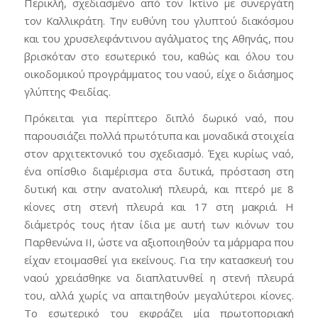
Περικλή, σχεδιασμένο από τον Ικτίνο με συνεργάτη
τον Καλλικράτη. Την ευθύνη του γλυπτού διακόσμου
και του χρυσελεφάντινου αγάλματος της Αθηνάς, που
βρισκόταν στο εσωτερικό του, καθώς και όλου του
οικοδομικού προγράμματος του ναού, είχε ο διάσημος
γλύπτης Φειδίας.
Πρόκειται για περίπτερο διπλό δωρικό ναό, που
παρουσιάζει πολλά πρωτότυπα και μοναδικά στοιχεία
στον αρχιτεκτονικό του σχεδιασμό. Έχει κυρίως ναό,
ένα οπίσθιο διαμέρισμα στα δυτικά, πρόσταση στη
δυτική και στην ανατολική πλευρά, και πτερό με 8
κίονες στη στενή πλευρά και 17 στη μακριά. Η
διάμετρός τους ήταν ίδια με αυτή των κιόνων του
Παρθενώνα ΙΙ, ώστε να αξιοποιηθούν τα μάρμαρα που
είχαν ετοιμασθεί για εκείνους. Για την κατασκευή του
ναού χρειάσθηκε να διαπλατυνθεί η στενή πλευρά
του, αλλά χωρίς να απαιτηθούν μεγαλύτεροι κίονες.
Το εσωτερικό του εκφράζει μία πρωτοποριακή