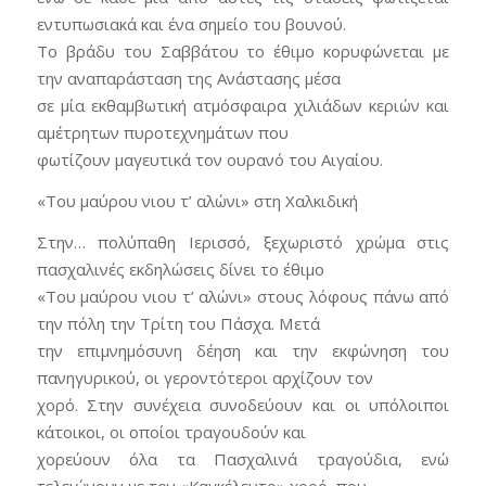
εντυπωσιακά και ένα σημείο του βουνού.
Το βράδυ του Σαββάτου το έθιμο κορυφώνεται με
την αναπαράσταση της Ανάστασης μέσα
σε μία εκθαμβωτική ατμόσφαιρα χιλιάδων κεριών και
αμέτρητων πυροτεχνημάτων που
φωτίζουν μαγευτικά τον ουρανό του Αιγαίου.
«Του μαύρου νιου τ’ αλώνι» στη Χαλκιδική
Στην… πολύπαθη Ιερισσό, ξεχωριστό χρώμα στις
πασχαλινές εκδηλώσεις δίνει το έθιμο
«Του μαύρου νιου τ’ αλώνι» στους λόφους πάνω από
την πόλη την Τρίτη του Πάσχα. Μετά
την επιμνημόσυνη δέηση και την εκφώνηση του
πανηγυρικού, οι γεροντότεροι αρχίζουν τον
χορό. Στην συνέχεια συνοδεύουν και οι υπόλοιποι
κάτοικοι, οι οποίοι τραγουδούν και
χορεύουν όλα τα Πασχαλινά τραγούδια, ενώ
τελειώνουν με τον «Καγκέλευτο» χορό, που