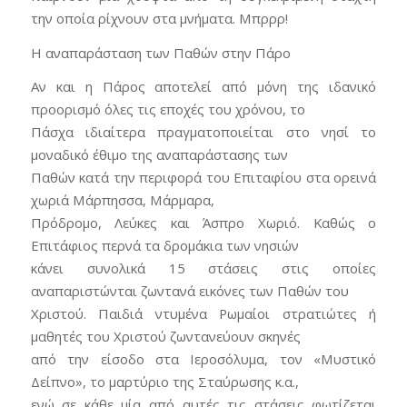
την οποία ρίχνουν στα μνήματα. Μπρρρ!
Η αναπαράσταση των Παθών στην Πάρο
Αν και η Πάρος αποτελεί από μόνη της ιδανικό
προορισμό όλες τις εποχές του χρόνου, το
Πάσχα ιδιαίτερα πραγματοποιείται στο νησί το
μοναδικό έθιμο της αναπαράστασης των
Παθών κατά την περιφορά του Επιταφίου στα ορεινά
χωριά Μάρπησσα, Μάρμαρα,
Πρόδρομο, Λεύκες και Άσπρο Χωριό. Καθώς ο
Επιτάφιος περνά τα δρομάκια των νησιών
κάνει συνολικά 15 στάσεις στις οποίες
αναπαριστώνται ζωντανά εικόνες των Παθών του
Χριστού. Παιδιά ντυμένα Ρωμαίοι στρατιώτες ή
μαθητές του Χριστού ζωντανεύουν σκηνές
από την είσοδο στα Ιεροσόλυμα, τον «Μυστικό
Δείπνο», το μαρτύριο της Σταύρωσης κ.α.,
ενώ σε κάθε μία από αυτές τις στάσεις φωτίζεται