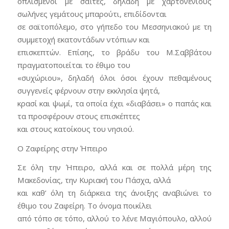
οπλισμένοι με σαΐτες, δηλαδή με χαρτονένιους
σωλήνες γεμάτους μπαρούτι, επιδίδονται
σε σαϊτοπόλεμο, στο γήπεδο του Μεσσηνιακού με τη
συμμετοχή εκατοντάδων ντόπιων και
επισκεπτών. Επίσης, το βράδυ του Μ.Σαββάτου
πραγματοποιείται το έθιμο του
«συχώριου», δηλαδή όλοι όσοι έχουν πεθαμένους
συγγενείς φέρνουν στην εκκλησία ψητά,
κρασί και ψωμί, τα οποία έχει «διαβάσει» ο παπάς και
τα προσφέρουν στους επισκέπτες
και στους κατοίκους του νησιού.
Ο Ζαφείρης στην Ήπειρο
Σε όλη την Ήπειρο, αλλά και σε πολλά μέρη της
Μακεδονίας, την Κυριακή του Πάσχα, αλλά
και καθ’ όλη τη διάρκεια της άνοιξης αναβιώνει το
έθιμο του Ζαφείρη. Το όνομα ποικίλει
από τόπο σε τόπο, αλλού το λένε Μαγιόπουλο, αλλού