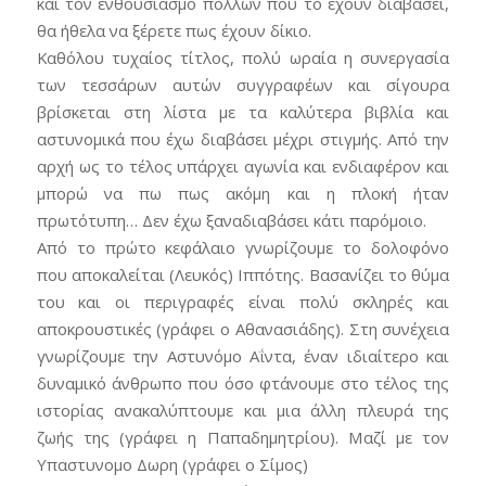
και τον ενθουσιασμό πολλών που το έχουν διαβάσει,
θα ήθελα να ξέρετε πως έχουν δίκιο.
Καθόλου τυχαίος τίτλος, πολύ ωραία η συνεργασία
των τεσσάρων αυτών συγγραφέων και σίγουρα
βρίσκεται στη λίστα με τα καλύτερα βιβλία και
αστυνομικά που έχω διαβάσει μέχρι στιγμής. Από την
αρχή ως το τέλος υπάρχει αγωνία και ενδιαφέρον και
μπορώ να πω πως ακόμη και η πλοκή ήταν
πρωτότυπη… Δεν έχω ξαναδιαβάσει κάτι παρόμοιο.
Από το πρώτο κεφάλαιο γνωρίζουμε το δολοφόνο
που αποκαλείται (Λευκός) Ιππότης. Βασανίζει το θύμα
του και οι περιγραφές είναι πολύ σκληρές και
αποκρουστικές (γράφει ο Αθανασιάδης). Στη συνέχεια
γνωρίζουμε την Αστυνόμο Αΐντα, έναν ιδιαίτερο και
δυναμικό άνθρωπο που όσο φτάνουμε στο τέλος της
ιστορίας ανακαλύπτουμε και μια άλλη πλευρά της
ζωής της (γράφει η Παπαδημητρίου). Μαζί με τον
Υπαστυνομο Δωρη (γράφει ο Σίμος)