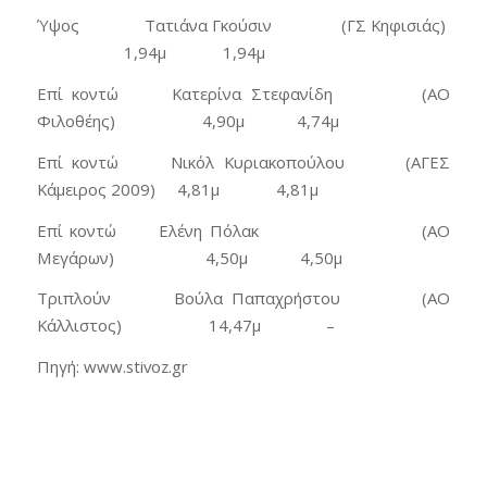
Ύψος Τατιάνα Γκούσιν (ΓΣ Κηφισιάς)
1,94μ 1,94μ
Επί κοντώ Κατερίνα Στεφανίδη (ΑΟ
Φιλοθέης) 4,90μ 4,74μ
Επί κοντώ Νικόλ Κυριακοπούλου (ΑΓΕΣ
Κάμειρος 2009) 4,81μ 4,81μ
Επί κοντώ Ελένη Πόλακ (ΑΟ
Μεγάρων) 4,50μ 4,50μ
Τριπλούν Βούλα Παπαχρήστου (ΑΟ
Κάλλιστος) 14,47μ –
Πηγή: www.stivoz.gr