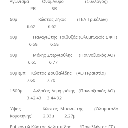
Αγώνισμα Ονομ/νυμο (Σύλλογος)
PB SB
60μ Κώστας Ζήκος (ΓΕΑ Τρικάλων)
6.62 6.62
60μ Παναγιώτης Τριβυζάς (Ολυμπιακός ΣΦΠ)
6.68 6.68
60μ Μάκης Στεργιούλης (Πανναξιακός ΑΟ)
6.65 6.77
60μ εμπ Κώστας Δουβαλίδης (ΑΟ Ηφαιστία)
7.60 7.70
1500μ Ανδρέας Δημητράκης (Πανναξιακός ΑΟ)
3.42.43 3.44.92
Ύψος Κώστας Μπανιώτης (Ολυμπιάδα
Κομοτηνής) 2,33μ 2,27μ
Επί κοντώ Κώστας Φιλιππίδης (Πανελλήνιος ΓΣ)