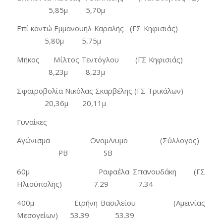
5,85μ 5,70μ
Επί κοντώ Εμμανουήλ Καραλής (ΓΣ Κηφισιάς)
5,80μ 5,75μ
Μήκος Μίλτος Τεντόγλου (ΓΣ Κηφισιάς)
8,23μ 8,23μ
Σφαιροβολία Νικόλας Σκαρβέλης (ΓΣ Τρικάλων)
20,36μ 20,11μ
Γυναίκες
Αγώνισμα Ονομ/νυμο (Σύλλογος)
PB SB
60μ Ραφαέλα Σπανουδάκη (ΓΣ
Ηλιούπολης) 7.29 7.34
400μ Ειρήνη Βασιλείου (Αμεινίας
Μεσογείων) 53.39 53.39