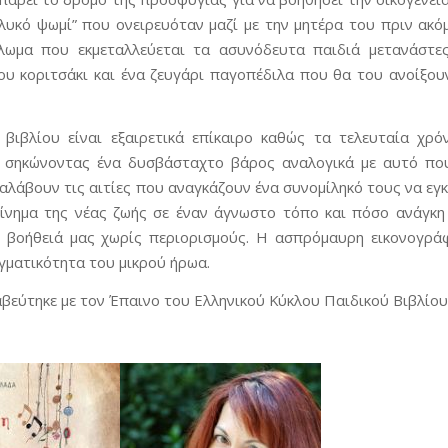
γλυκό ψωμί” που ονειρευόταν μαζί με την μητέρα του πριν ακό
κλωμα που εκμεταλλεύεται τα ασυνόδευτα παιδιά μετανάστε
ου κοριτσάκι και ένα ζευγάρι παγοπέδιλα που θα του ανοίξο
βιβλίου είναι εξαιρετικά επίκαιρο καθώς τα τελευταία χρ
 σηκώνοντας ένα δυσβάσταχτο βάρος αναλογικά με αυτό που
αλάβουν τις αιτίες που αναγκάζουν ένα συνομίληκό τους να εγκ
κίνημα της νέας ζωής σε έναν άγνωστο τόπο και πόσο ανάγκη
τη βοήθειά μας χωρίς περιορισμούς. Η ασπρόμαυρη εικονογρ
γματικότητα του μικρού ήρωα.
αβεύτηκε με τον Έπαινο του Ελληνικού Κύκλου Παιδικού Βιβλίου