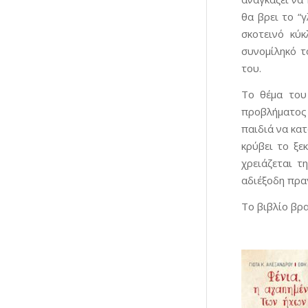
θα βρει το “
σκοτεινό κύ
συνομίληκό τ
του.
Το θέμα του 
προβλήματος
παιδιά να κατ
κρύβει το ξε
χρειάζεται 
αδιέξοδη πρα
Το βιβλίο βρ