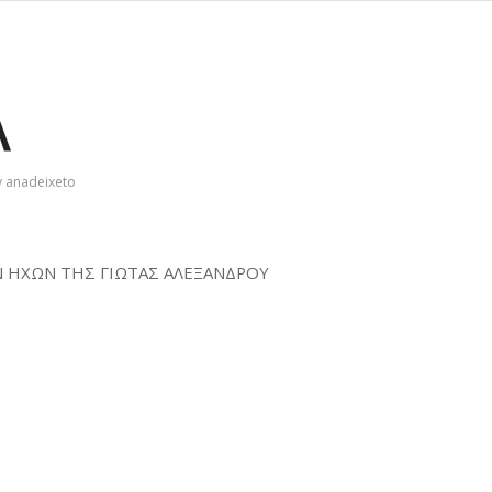
Α
y
anadeixeto
Ν ΗΧΩΝ ΤΗΣ ΓΙΩΤΑΣ ΑΛΕΞΑΝΔΡΟΥ