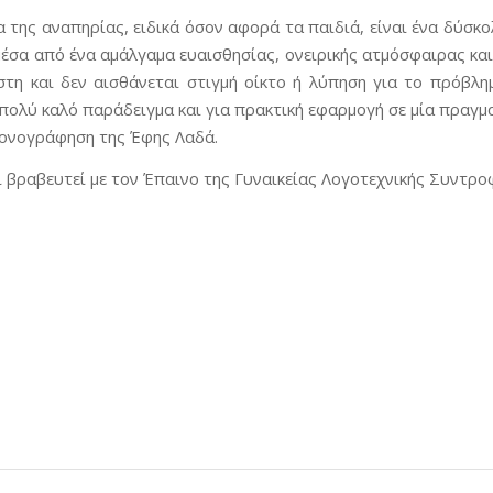
α της αναπηρίας, ειδικά όσον αφορά τα παιδιά, είναι ένα δύσκ
μέσα από ένα αμάλγαμα ευαισθησίας, ονειρικής ατμόσφαιρας κα
τη και δεν αισθάνεται στιγμή οίκτο ή λύπηση για το πρόβλη
πολύ καλό παράδειγμα και για πρακτική εφαρμογή σε μία πραγμα
ικονογράφηση της Έφης Λαδά.
ι βραβευτεί με τον Έπαινο της Γυναικείας Λογοτεχνικής Συντρο