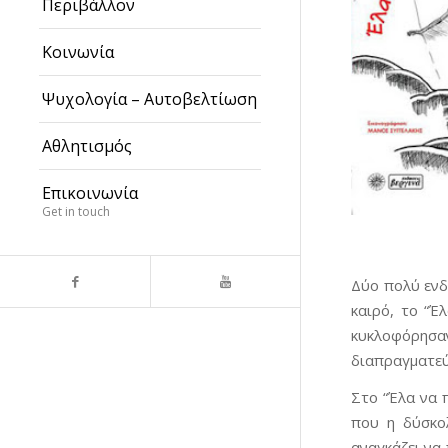
Περιβάλλον
Κοινωνία
Ψυχολογία – Αυτοβελτίωση
Αθλητισμός
Επικοινωνία
Get in touch
Δύο πολύ ενδ
καιρό, το “Έ
κυκλοφόρησαν
διαπραγματεύ
Στο “Έλα να 
που η δύσκο
αναγκάζει να