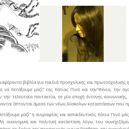
ιαφέροντα βιβλία για παιδιά προσχολικής και πρωτοσχολικής ηλ
λα να πετάξουμε μαζί” της Κάτιας Πινό και την”Φένια, την α
 την τελευταία πενταετία, σε μία εποχή έντονης κοινωνικής, 
ονται άπτονται άμεσα των νέων,δύσκολων καταστάσεων που πρ
πετάξουμε μαζί” η συγραφέας και εκπαιδευτικός Κάτια Πινό μά
λη οικονομική και πολιτική κατάσταση λόγω του συνεχιζόμ
 πάρει το δρόμο της προσφυγιάς για να βοηθήσει την οικογένει