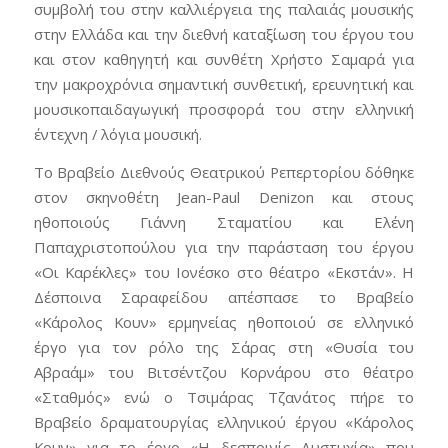
συμβολή του στην καλλιέργεια της παλαιάς μουσικής
στην Ελλάδα και την διεθνή καταξίωση του έργου του
και στον καθηγητή και συνθέτη Χρήστο Σαμαρά για
την μακροχρόνια σημαντική συνθετική, ερευνητική και
μουσικοπαιδαγωγική προσφορά του στην ελληνική
έντεχνη / λόγια μουσική.
Το Βραβείο Διεθνούς Θεατρικού Ρεπερτορίου δόθηκε
στον σκηνοθέτη Jean-Paul Denizon και στους
ηθοποιούς Γιάννη Σταματίου και Ελένη
Παπαχριστοπούλου για την παράσταση του έργου
«Οι Καρέκλες» του Ιονέσκο στο θέατρο «Εκστάν». Η
Δέσποινα Σαραφείδου απέσπασε το Βραβείο
«Κάρολος Κουν» ερμηνείας ηθοποιού σε ελληνικό
έργο για τον ρόλο της Σάρας στη «Θυσία του
Αβραάμ» του Βιτσέντζου Κορνάρου στο θέατρο
«Σταθμός» ενώ ο Τσιμάρας Τζανάτος πήρε το
Βραβείο δραματουργίας ελληνικού έργου «Κάρολος
Κουν» για το έργο «Η δεσποινίς Δυστυχία» που