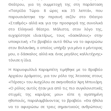
Θεάτρου, για τη συμμετοχή της στη παράσταση
«Πατρίδα Τώρα- 8 ώρες και 35 λεπτά», που
παρουσιάστηκε την περσινή σεζόν στο Θέατρο
«Σταθμός» αλλά και για την προσφορά της συνολικά
στο Ελληνικό θέατρο. Μάλιστα, στον λόγο της,
ευχαρίστησε ιδιαιτέρως, τους «δασκάλους» στην
υποκριτική. «Το βραβείο αυτό θέλω να το αφιερώσω
στον Βολανάκη, ο οποίος υπήρξε για μένα ο μέντορας
μου, ο δάσκαλος αλλά και ένας μεγάλος καλλιτέχνης»
τόνισε η ίδια.
Η Καρυοφυλλιά Καραμπέτη τιμήθηκε με το Βραβείο
Αρχαίου Δράματος, για τον ρόλο της Άτοσσας στους
«Πέρσες» του Αισχύλου σε σκηνοθεσία ‘Αρη Μπινιάρη.
«Ο ρόλος αυτός ήταν μια από τις πιο συγκλονιστικές
στιγμές της καριέρας μου» είπε η αγαπημένη
ηθοποιός, παραλαμβάνοντας το βραβείο. «Θα ήθελα
να το αφιερώσω σε τρεις σημαντικούς ανθρώπους: